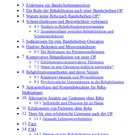
Einleitung zur Bandscheibenoperation
Die Rolle der Rehabilitation nach einer Bandscheiben-OP
Warum keine Reha nach Bandscheiben-OP?
Schmerzlinderung und Beweglichkeit verbessern
Studien zu Rehabilitationsprogrammen
Zusammenhang zwischen Rehabilitation und
Schmerzreduktion
Indikationen für eine Bandscheiben-Operation
Häufige Bedenken und Missverständnisse
Die Bedeutung der Patientenaufklärung
Konservative Behandlungen vor einer OP
Erfolgsquoten konservativer Therapien
Wann ist eine Operation wirklich notwendig?
Rehabilitationsmethoden und deren Nutzen
Krankengymnastik und Physiotherapie
Psychologische Unterstützung in der Rehabilitation
Antragstellung und Kostenübernahme für Reha-
Maßnahmen
Alternative Ansätze zur Genesung ohne Reha
Selbsthilfe und Übungen für zu Hause
Erfahrungen von Patienten ohne Reha
Tipps für eine erfolgreiche Genesung nach der OP
Gesunde Lebensgewohnheiten
Fazit
FAQ
Warum ist eine Rehabilitation nach einer