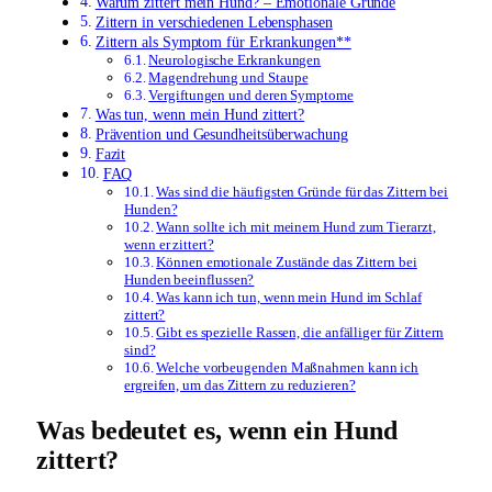
Warum zittert mein Hund? – Emotionale Gründe
Zittern in verschiedenen Lebensphasen
Zittern als Symptom für Erkrankungen**
Neurologische Erkrankungen
Magendrehung und Staupe
Vergiftungen und deren Symptome
Was tun, wenn mein Hund zittert?
Prävention und Gesundheitsüberwachung
Fazit
FAQ
Was sind die häufigsten Gründe für das Zittern bei
Hunden?
Wann sollte ich mit meinem Hund zum Tierarzt,
wenn er zittert?
Können emotionale Zustände das Zittern bei
Hunden beeinflussen?
Was kann ich tun, wenn mein Hund im Schlaf
zittert?
Gibt es spezielle Rassen, die anfälliger für Zittern
sind?
Welche vorbeugenden Maßnahmen kann ich
ergreifen, um das Zittern zu reduzieren?
Was bedeutet es, wenn ein Hund
zittert?