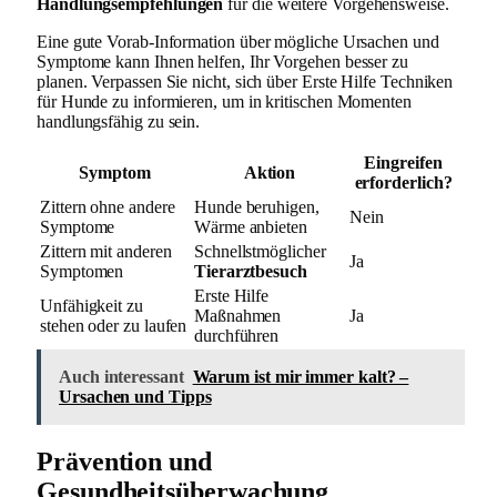
Handlungsempfehlungen
für die weitere Vorgehensweise.
Eine gute Vorab-Information über mögliche Ursachen und
Symptome kann Ihnen helfen, Ihr Vorgehen besser zu
planen. Verpassen Sie nicht, sich über Erste Hilfe Techniken
für Hunde zu informieren, um in kritischen Momenten
handlungsfähig zu sein.
Eingreifen
Symptom
Aktion
erforderlich?
Zittern ohne andere
Hunde beruhigen,
Nein
Symptome
Wärme anbieten
Zittern mit anderen
Schnellstmöglicher
Ja
Symptomen
Tierarztbesuch
Erste Hilfe
Unfähigkeit zu
Maßnahmen
Ja
stehen oder zu laufen
durchführen
Auch interessant
Warum ist mir immer kalt? –
Ursachen und Tipps
Prävention und
Gesundheitsüberwachung