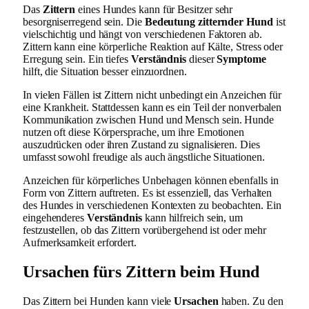
Das
Zittern
eines Hundes kann für Besitzer sehr
besorgniserregend sein. Die
Bedeutung zitternder Hund
ist
vielschichtig und hängt von verschiedenen Faktoren ab.
Zittern kann eine körperliche Reaktion auf Kälte, Stress oder
Erregung sein. Ein tiefes
Verständnis
dieser
Symptome
hilft, die Situation besser einzuordnen.
In vielen Fällen ist Zittern nicht unbedingt ein Anzeichen für
eine Krankheit. Stattdessen kann es ein Teil der nonverbalen
Kommunikation zwischen Hund und Mensch sein. Hunde
nutzen oft diese Körpersprache, um ihre Emotionen
auszudrücken oder ihren Zustand zu signalisieren. Dies
umfasst sowohl freudige als auch ängstliche Situationen.
Anzeichen für körperliches Unbehagen können ebenfalls in
Form von Zittern auftreten. Es ist essenziell, das Verhalten
des Hundes in verschiedenen Kontexten zu beobachten. Ein
eingehenderes
Verständnis
kann hilfreich sein, um
festzustellen, ob das Zittern vorübergehend ist oder mehr
Aufmerksamkeit erfordert.
Ursachen fürs Zittern beim Hund
Das Zittern bei Hunden kann viele
Ursachen
haben. Zu den