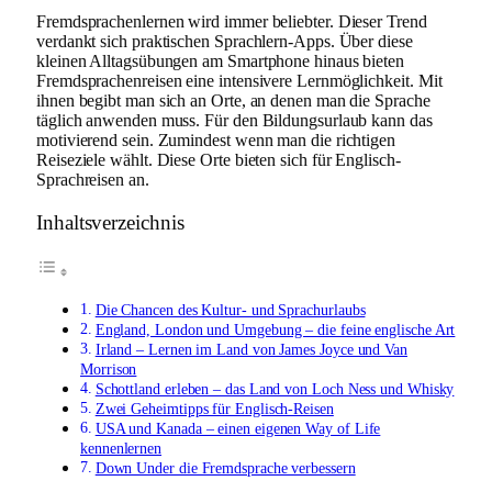
Fremdsprachenlernen wird immer beliebter. Dieser Trend
verdankt sich praktischen Sprachlern-Apps. Über diese
kleinen Alltagsübungen am Smartphone hinaus bieten
Fremdsprachenreisen eine intensivere Lernmöglichkeit. Mit
ihnen begibt man sich an Orte, an denen man die Sprache
täglich anwenden muss. Für den Bildungsurlaub kann das
motivierend sein. Zumindest wenn man die richtigen
Reiseziele wählt. Diese Orte bieten sich für Englisch-
Sprachreisen an.
Inhaltsverzeichnis
Die Chancen des Kultur- und Sprachurlaubs
England, London und Umgebung – die feine englische Art
Irland – Lernen im Land von James Joyce und Van
Morrison
Schottland erleben – das Land von Loch Ness und Whisky
Zwei Geheimtipps für Englisch-Reisen
USA und Kanada – einen eigenen Way of Life
kennenlernen
Down Under die Fremdsprache verbessern