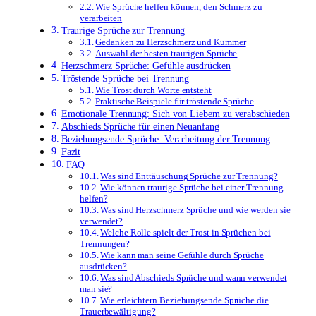
Wie Sprüche helfen können, den Schmerz zu
verarbeiten
Traurige Sprüche zur Trennung
Gedanken zu Herzschmerz und Kummer
Auswahl der besten traurigen Sprüche
Herzschmerz Sprüche: Gefühle ausdrücken
Tröstende Sprüche bei Trennung
Wie Trost durch Worte entsteht
Praktische Beispiele für tröstende Sprüche
Emotionale Trennung: Sich von Liebem zu verabschieden
Abschieds Sprüche für einen Neuanfang
Beziehungsende Sprüche: Verarbeitung der Trennung
Fazit
FAQ
Was sind Enttäuschung Sprüche zur Trennung?
Wie können traurige Sprüche bei einer Trennung
helfen?
Was sind Herzschmerz Sprüche und wie werden sie
verwendet?
Welche Rolle spielt der Trost in Sprüchen bei
Trennungen?
Wie kann man seine Gefühle durch Sprüche
ausdrücken?
Was sind Abschieds Sprüche und wann verwendet
man sie?
Wie erleichtern Beziehungsende Sprüche die
Trauerbewältigung?