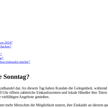
chen 2024?
n Aachen?
t?
ag?
chen einkaufen möchte?
ne Sonntag?
nzelhandel dar. An diesem Tag haben Kunden die Gelegenheit, während 
 Uhr öffnen zahlreiche Einkaufszentren und lokale Händler ihre Türen 
e vielfältigen Angebote genießen.
er mehr Menschen die Möglichkeit nutzen, ihre Einkäufe an diesem spezi