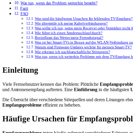
Was tun, wenn das Problem weiterhin besteht?
Fazit
FAQ
Was sind die häufigsten Ursachen für fehlenden TV-Empfang?
Wie überprüfe ich meine Kabelverbindungen?
Was sollte ich tun, wenn mein Receiver oder Verstärker nicht 
Wie führe ich einen Sendersuchlauf durch?
Beeinflusst das Wetter mein Fernsehsignal?
Was ist bei Smart-TVs in Bezug auf die WLAN-Verbindung zu
Warum sind Firmware-Updates wichtig für meinen Smart-TV?
Wie erkenne ich nachbarschaftliche Störungen?
Was tun, wenn ich weiterhin Probleme mit dem TV-Empfang 
Einleitung
Viele Fernsehnutzer kennen das Problem: Plötzliche
Empfangsprobl
und Antennenempfang auftreten. Eine
Einführung
in die häufigsten
U
Die Übersicht über verschiedene Störquellen und deren Lösungen ebn
Empfangsprobleme
effizient zu beheben.
Häufige Ursachen für Empfangsprob
Empfangsprobleme
treten häufig aufgrund verschiedener Faktoren au