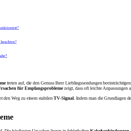
funktioniert?
 beachten?
habe?
eme
treten auf, die den Genuss Ihrer Lieblingssendungen beeinträchtigen
rsachen für Empfangsprobleme
zeigt, dass oft leichte Anpassungen 
et den Weg zu einem stabilen
TV-Signal
. Indem man die Grundlagen d
leme
f. Die häufigsten Ursachen liegen in fehlerhaften
Kabelverbindungen