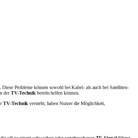
. Diese Probleme können sowohl bei Kabel- als auch bei Satelliten-
an der
TV-Technik
bereits helfen können.
er
TV-Technik
versteht, haben Nutzer die Möglichkeit,
, die oft zu einem schwachen oder unterbrochenen
TV-Signal
führen.