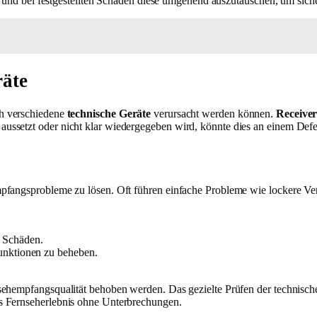
en und bei festgestellten Schäden diese umgehend auszutauschen, um sich
räte
ch verschiedene
technische Geräte
verursacht werden können.
Receive
ssetzt oder nicht klar wiedergegeben wird, könnte dies an einem Defek
mpfangsprobleme zu lösen. Oft führen einfache Probleme wie lockere 
e Schäden.
unktionen zu beheben.
sehempfangsqualität behoben werden. Das gezielte Prüfen der technisc
s Fernseherlebnis ohne Unterbrechungen.