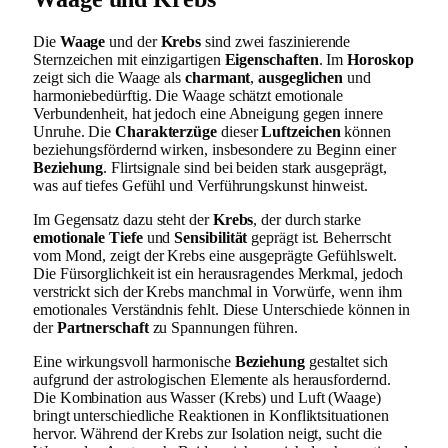
Die
Waage
und der
Krebs
sind zwei faszinierende
Sternzeichen mit einzigartigen
Eigenschaften
. Im
Horoskop
zeigt sich die Waage als
charmant
,
ausgeglichen
und
harmoniebedürftig. Die Waage schätzt emotionale
Verbundenheit, hat jedoch eine Abneigung gegen innere
Unruhe. Die
Charakterzüge
dieser
Luftzeichen
können
beziehungsfördernd wirken, insbesondere zu Beginn einer
Beziehung
. Flirtsignale sind bei beiden stark ausgeprägt,
was auf tiefes Gefühl und Verführungskunst hinweist.
Im Gegensatz dazu steht der
Krebs
, der durch starke
emotionale Tiefe
und
Sensibilität
geprägt ist. Beherrscht
vom Mond, zeigt der Krebs eine ausgeprägte Gefühlswelt.
Die Fürsorglichkeit ist ein herausragendes Merkmal, jedoch
verstrickt sich der Krebs manchmal in Vorwürfe, wenn ihm
emotionales Verständnis fehlt. Diese Unterschiede können in
der
Partnerschaft
zu Spannungen führen.
Eine wirkungsvoll harmonische
Beziehung
gestaltet sich
aufgrund der astrologischen Elemente als herausfordernd.
Die Kombination aus Wasser (Krebs) und Luft (Waage)
bringt unterschiedliche Reaktionen in Konfliktsituationen
hervor. Während der Krebs zur Isolation neigt, sucht die