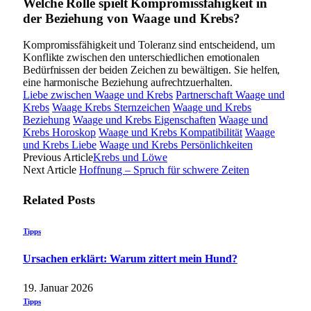
Welche Rolle spielt Kompromissfähigkeit in
der Beziehung von Waage und Krebs?
Kompromissfähigkeit und Toleranz sind entscheidend, um
Konflikte zwischen den unterschiedlichen emotionalen
Bedürfnissen der beiden Zeichen zu bewältigen. Sie helfen,
eine harmonische Beziehung aufrechtzuerhalten.
Liebe zwischen Waage und Krebs
Partnerschaft Waage und
Krebs
Waage Krebs Sternzeichen
Waage und Krebs
Beziehung
Waage und Krebs Eigenschaften
Waage und
Krebs Horoskop
Waage und Krebs Kompatibilität
Waage
und Krebs Liebe
Waage und Krebs Persönlichkeiten
Previous Article
Krebs und Löwe
Next Article
Hoffnung – Spruch für schwere Zeiten
Related
Posts
Tipps
Ursachen erklärt: Warum zittert mein Hund?
19. Januar 2026
Tipps