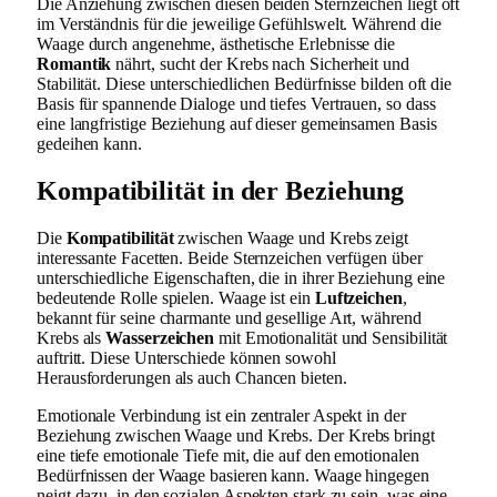
Die Anziehung zwischen diesen beiden Sternzeichen liegt oft
im Verständnis für die jeweilige Gefühlswelt. Während die
Waage durch angenehme, ästhetische Erlebnisse die
Romantik
nährt, sucht der Krebs nach Sicherheit und
Stabilität. Diese unterschiedlichen Bedürfnisse bilden oft die
Basis für spannende Dialoge und tiefes Vertrauen, so dass
eine langfristige Beziehung auf dieser gemeinsamen Basis
gedeihen kann.
Kompatibilität in der Beziehung
Die
Kompatibilität
zwischen Waage und Krebs zeigt
interessante Facetten. Beide Sternzeichen verfügen über
unterschiedliche Eigenschaften, die in ihrer Beziehung eine
bedeutende Rolle spielen. Waage ist ein
Luftzeichen
,
bekannt für seine charmante und gesellige Art, während
Krebs als
Wasserzeichen
mit Emotionalität und Sensibilität
auftritt. Diese Unterschiede können sowohl
Herausforderungen als auch Chancen bieten.
Emotionale Verbindung ist ein zentraler Aspekt in der
Beziehung zwischen Waage und Krebs. Der Krebs bringt
eine tiefe emotionale Tiefe mit, die auf den emotionalen
Bedürfnissen der Waage basieren kann. Waage hingegen
neigt dazu, in den sozialen Aspekten stark zu sein, was eine