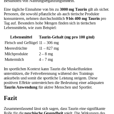
Bestandteil von Nahrungsergänzungsmitteln.
Eine tägliche Einnahme von bis zu
3000 mg Taurin
gilt als sicher.
Personen, die sowohl pflanzliche als auch tierische Produkte
konsumieren, nehmen durchschnittlich
9 bis 400 mg Taurin
pro
Tag auf. Besonders hohe Mengen finden sich in tierischen
Lebensmitteln, wie zum Beispiel:
Lebensmittel
Taurin-Gehalt (mg pro 100 g/ml)
Fleisch und Geflügel
11 – 306 mg
Meeresfrüchte
11 – 827 mg
Milchprodukte
2 – 8 mg
Muttermilch
4 – 7 mg
Im sportlichen Kontext kann Taurin die Muskelfunktion
unterstützen, die Fettverbrennung während des Trainings
ankurbeln und somit die sportliche Leistung steigern. Diese
positiven Effekte unterstreichen die Bedeutung einer adäquaten
Taurin Anwendung
für aktive Menschen und Sportler.
Fazit
Zusammenfassend lässt sich sagen, dass Taurin eine signifikante
Rolle für die
psychische Gesundheit
spielt. Die Wirkungen des