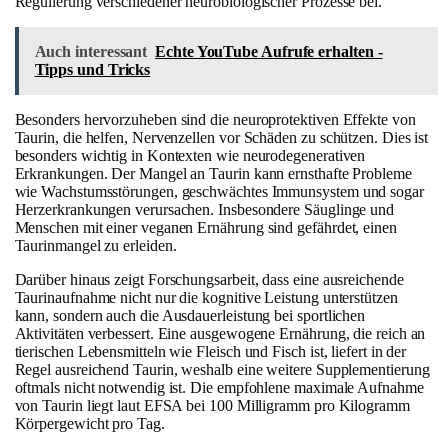
Regulierung verschiedener neurobiologischer Prozesse bei.
Auch interessant
Echte YouTube Aufrufe erhalten -
Tipps und Tricks
Besonders hervorzuheben sind die neuroprotektiven Effekte von
Taurin, die helfen, Nervenzellen vor Schäden zu schützen. Dies ist
besonders wichtig in Kontexten wie neurodegenerativen
Erkrankungen. Der Mangel an Taurin kann ernsthafte Probleme
wie Wachstumsstörungen, geschwächtes Immunsystem und sogar
Herzerkrankungen verursachen. Insbesondere Säuglinge und
Menschen mit einer veganen Ernährung sind gefährdet, einen
Taurinmangel zu erleiden.
Darüber hinaus zeigt Forschungsarbeit, dass eine ausreichende
Taurinaufnahme nicht nur die kognitive Leistung unterstützen
kann, sondern auch die Ausdauerleistung bei sportlichen
Aktivitäten verbessert. Eine ausgewogene Ernährung, die reich an
tierischen Lebensmitteln wie Fleisch und Fisch ist, liefert in der
Regel ausreichend Taurin, weshalb eine weitere Supplementierung
oftmals nicht notwendig ist. Die empfohlene maximale Aufnahme
von Taurin liegt laut EFSA bei 100 Milligramm pro Kilogramm
Körpergewicht pro Tag.