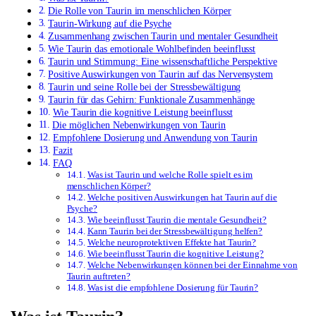
Die Rolle von Taurin im menschlichen Körper
Taurin-Wirkung auf die Psyche
Zusammenhang zwischen Taurin und mentaler Gesundheit
Wie Taurin das emotionale Wohlbefinden beeinflusst
Taurin und Stimmung: Eine wissenschaftliche Perspektive
Positive Auswirkungen von Taurin auf das Nervensystem
Taurin und seine Rolle bei der Stressbewältigung
Taurin für das Gehirn: Funktionale Zusammenhänge
Wie Taurin die kognitive Leistung beeinflusst
Die möglichen Nebenwirkungen von Taurin
Empfohlene Dosierung und Anwendung von Taurin
Fazit
FAQ
Was ist Taurin und welche Rolle spielt es im
menschlichen Körper?
Welche positiven Auswirkungen hat Taurin auf die
Psyche?
Wie beeinflusst Taurin die mentale Gesundheit?
Kann Taurin bei der Stressbewältigung helfen?
Welche neuroprotektiven Effekte hat Taurin?
Wie beeinflusst Taurin die kognitive Leistung?
Welche Nebenwirkungen können bei der Einnahme von
Taurin auftreten?
Was ist die empfohlene Dosierung für Taurin?