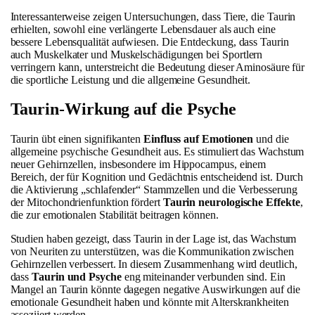
Interessanterweise zeigen Untersuchungen, dass Tiere, die Taurin
erhielten, sowohl eine verlängerte Lebensdauer als auch eine
bessere Lebensqualität aufwiesen. Die Entdeckung, dass Taurin
auch Muskelkater und Muskelschädigungen bei Sportlern
verringern kann, unterstreicht die Bedeutung dieser Aminosäure für
die sportliche Leistung und die allgemeine Gesundheit.
Taurin-Wirkung auf die Psyche
Taurin übt einen signifikanten
Einfluss auf Emotionen
und die
allgemeine psychische Gesundheit aus. Es stimuliert das Wachstum
neuer Gehirnzellen, insbesondere im Hippocampus, einem
Bereich, der für Kognition und Gedächtnis entscheidend ist. Durch
die Aktivierung „schlafender“ Stammzellen und die Verbesserung
der Mitochondrienfunktion fördert
Taurin neurologische Effekte
,
die zur emotionalen Stabilität beitragen können.
Studien haben gezeigt, dass Taurin in der Lage ist, das Wachstum
von Neuriten zu unterstützen, was die Kommunikation zwischen
Gehirnzellen verbessert. In diesem Zusammenhang wird deutlich,
dass
Taurin und Psyche
eng miteinander verbunden sind. Ein
Mangel an Taurin könnte dagegen negative Auswirkungen auf die
emotionale Gesundheit haben und könnte mit Alterskrankheiten
assoziiert werden.