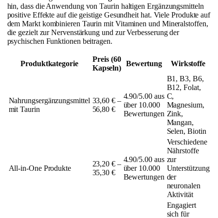
hin, dass die Anwendung von Taurin haltigen Ergänzungsmitteln
positive Effekte auf die geistige Gesundheit hat. Viele Produkte auf
dem Markt kombinieren Taurin mit Vitaminen und Mineralstoffen,
die gezielt zur Nervenstärkung und zur Verbesserung der
psychischen Funktionen beitragen.
Preis (60
Produktkategorie
Bewertung
Wirkstoffe
Kapseln)
B1, B3, B6,
B12, Folat,
4.90/5.00 aus
C,
Nahrungsergänzungsmittel
33,60 € –
über 10.000
Magnesium,
mit Taurin
56,80 €
Bewertungen
Zink,
Mangan,
Selen, Biotin
Verschiedene
Nährstoffe
4.90/5.00 aus
zur
23,20 € –
All-in-One Produkte
über 10.000
Unterstützung
35,30 €
Bewertungen
der
neuronalen
Aktivität
Engagiert
sich für