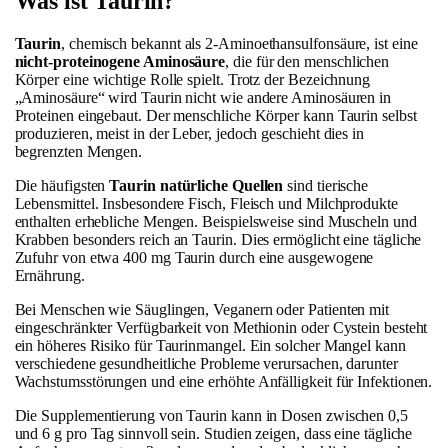
Was ist Taurin?
Taurin
, chemisch bekannt als 2-Aminoethansulfonsäure, ist eine
nicht-proteinogene Aminosäure
, die für den menschlichen
Körper eine wichtige Rolle spielt. Trotz der Bezeichnung
„Aminosäure“ wird Taurin nicht wie andere Aminosäuren in
Proteinen eingebaut. Der menschliche Körper kann Taurin selbst
produzieren, meist in der Leber, jedoch geschieht dies in
begrenzten Mengen.
Die häufigsten
Taurin natürliche Quellen
sind tierische
Lebensmittel. Insbesondere Fisch, Fleisch und Milchprodukte
enthalten erhebliche Mengen. Beispielsweise sind Muscheln und
Krabben besonders reich an Taurin. Dies ermöglicht eine tägliche
Zufuhr von etwa 400 mg Taurin durch eine ausgewogene
Ernährung.
Bei Menschen wie Säuglingen, Veganern oder Patienten mit
eingeschränkter Verfügbarkeit von Methionin oder Cystein besteht
ein höheres Risiko für Taurinmangel. Ein solcher Mangel kann
verschiedene gesundheitliche Probleme verursachen, darunter
Wachstumsstörungen und eine erhöhte Anfälligkeit für Infektionen.
Die Supplementierung von Taurin kann in Dosen zwischen 0,5
und 6 g pro Tag sinnvoll sein. Studien zeigen, dass eine tägliche