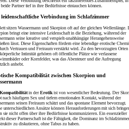
eren. Diese Verbindung beschreibt ein faszinierendes Zusammenspiel, in
beide Partner tief in ihre Bedürfnisse eintauchen können.
 leidenschaftliche Verbindung im Schlafzimmer
ett sitzen Wassermann und Skorpion oft auf der gleichen Wellenlänge. 
pion bringt eine intensive Leidenschaft in die Beziehung, während der
ermann seine kreative und verspielt-unabhängige Herangehensweise
ließen lässt. Diese Eigenschaften fördern eine lebendige erotische Chemi
durch Vertrauen und Freiraum verstärkt wird. Zu den bevorzugten Orten 
 körperliche Intimität gehören oft öffentliche Plätze wie verlassene
immbäder oder Kornfelder, was das Abenteuer und die Aufregung
tzlich anhebt.
tische Kompatibilität zwischen Skorpion und
ssermann
Kompatibilität
in der
Erotik
ist von wesentlicher Bedeutung. Der Sko
bt nach häufigem Sex und tiefem emotionalen Kontakt, während der
ermann seinen Freiraum schätzt und das spontane Element bevorzugt.
e unterschiedlichen Ansätze können Herausforderungen mit sich bringe
 sie nicht offen über ihre Bedürfnisse kommunizieren. Ein essenzieller
kt dieser Partnerschaft ist die Fähigkeit, die Dominanz im Schlafzimme
truktiv zu diskutieren, ohne Tabus zu haben.