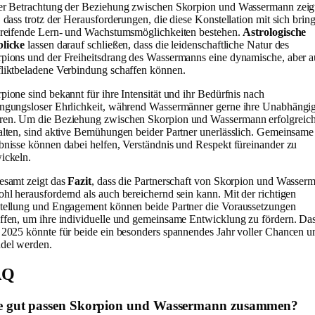
er Betrachtung der Beziehung zwischen Skorpion und Wassermann zeig
, dass trotz der Herausforderungen, die diese Konstellation mit sich bring
greifende Lern- und Wachstumsmöglichkeiten bestehen.
Astrologische
blicke
lassen darauf schließen, dass die leidenschaftliche Natur des
pions und der Freiheitsdrang des Wassermanns eine dynamische, aber 
liktbeladene Verbindung schaffen können.
pione sind bekannt für ihre Intensität und ihr Bedürfnis nach
ngungsloser Ehrlichkeit, während Wassermänner gerne ihre Unabhängig
en. Um die Beziehung zwischen Skorpion und Wassermann erfolgreich
alten, sind aktive Bemühungen beider Partner unerlässlich. Gemeinsame
bnisse können dabei helfen, Verständnis und Respekt füreinander zu
ickeln.
esamt zeigt das
Fazit
, dass die Partnerschaft von Skorpion und Wasser
hl herausfordernd als auch bereichernd sein kann. Mit der richtigen
tellung und Engagement können beide Partner die Voraussetzungen
ffen, um ihre individuelle und gemeinsame Entwicklung zu fördern. Da
 2025 könnte für beide ein besonders spannendes Jahr voller Chancen u
del werden.
AQ
e gut passen Skorpion und Wassermann zusammen?