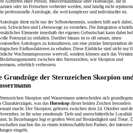
re Auftreten einer Person. Missverständnisse über Horoskope, die in
zinen oder im Fernsehen verbreitet werden, sind häufig nicht repräsent
die professionelle Astrologie, die weit komplexer und individueller ist.
Astrologie dient nicht nur der Selbsterkenntnis, sondern hilft auch dabei,
ken, Schwächen und Lebenswege zu verstehen. Die Integration scheinb
nsätzlicher Elemente innerhalb der eigenen Geburtschart kann dabei hel
volle Potenzial zu entfalten. Darüber hinaus ist es oft ratsam, einen
essionellen Astrologen zu konsultieren, um eine präzise Interpretation de
ologischen Einflussfaktoren zu erhalten. Diese Einblicke sind nicht nur f
önliche Wachstumsprozesse wertvoll, sondern können auch das Verstän
Beziehungsmustern zwischen den Sternzeichen, wie Skorpion und
ermann, erheblich verbessern.
e Grundzüge der Sternzeichen Skorpion un
ssermann
Sternzeichen Skorpion und Wassermann unterscheiden sich grundlegend
n Charakterzügen, was das
Horoskop
dieser beiden Zeichen besonders
ressant macht. Der Skorpion, geboren zwischen dem 24. Oktober und d
November, ist für seine emotionale Tiefe und unerschütterliche Loyalität
nnt. In Beziehungen legt er großen Wert auf Beständigkeit und Treue. 
nschaften machen ihn zu einem leidenschaftlichen Partner, der intensive
ungen eingeht.