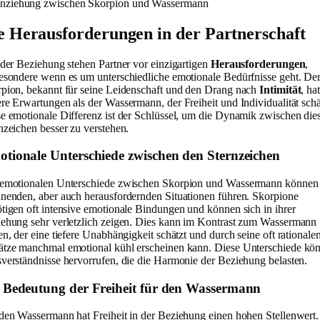
e Herausforderungen in der Partnerschaft
eder Beziehung stehen Partner vor einzigartigen
Herausforderungen
,
esondere wenn es um unterschiedliche emotionale Bedürfnisse geht. De
pion, bekannt für seine Leidenschaft und den Drang nach
Intimität
, hat
re Erwartungen als der Wassermann, der Freiheit und Individualität schä
e emotionale Differenz ist der Schlüssel, um die Dynamik zwischen die
nzeichen besser zu verstehen.
tionale Unterschiede zwischen den Sternzeichen
emotionalen Unterschiede zwischen Skorpion und Wassermann können
nenden, aber auch herausfordernden Situationen führen. Skorpione
tigen oft intensive emotionale Bindungen und können sich in ihrer
ehung sehr verletzlich zeigen. Dies kann im Kontrast zum Wassermann
en, der eine tiefere Unabhängigkeit schätzt und durch seine oft rationale
tze manchmal emotional kühl erscheinen kann. Diese Unterschiede kö
verständnisse hervorrufen, die die Harmonie der Beziehung belasten.
 Bedeutung der Freiheit für den Wassermann
den Wassermann hat Freiheit in der Beziehung einen hohen Stellenwert.