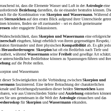
raschend ist, dass die Elemente Wasser und Luft in der
Astrologie
eine
usfordernde
Beziehung
darstellen, da sie einander bestrafen können. Di
 auch für die Kombination von
Skorpion und Wassermann
. Während d
den
Sternzeichen
auf den ersten Blick aufgrund ihrer Unterschiede getre
inen könnten, finden sie oft zueinander – sei es durch gemeinsame
ressen
oder engagierte Diskussionen.
Wahrscheinlichkeit, dass
Skorpion und Wassermann
eine erfolgreiche
tnerschaft
eingehen, hängt erheblich von ihrem gegenseitigen Respekt, 
iration füreinander und ihrer physischen
Kompatibilität
ab. Es gibt jed
h
Herausforderungen
:
Skorpion
hat oft ein Bedürfnis nach Tiefe und
rautheit, während
Wassermann
seine
Freiheit
und gesellige Art schätzt
e unterschiedlichen Bedürfnisse können zu Spannungen führen und ihr
iehung
auf die Probe stellen.
z dieser Schwierigkeiten ist die Verbindung zwischen
Skorpion und
sermann
faszinierend. Eine tiefere Betrachtung der charakterlichen
kmale und Beziehungsdynamiken dieser beiden
Sternzeichen
kann
nbaren, wie aus Unterschieden Stärke und
Anziehung
entstehen können
en Sie uns gemeinsam in die Welt der
Astrologie
eintauchen und das
beshoroskop
für
Skorpion
und
Wassermann
erkunden.