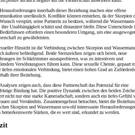
hl positiv als auch negativ auf die Partnerschaft auswirken kann.
Herausforderungen innerhalb dieser Beziehung machen eine offene
unikation unerlässlich. Konflikte können entstehen, da der Skorpion o
Wunsch verspürt, seine Partnerin zu besitzen, während die Wassermann
 ihre Unabhängigkeit schätzt und distanziert bleibt. Diese Unterschiede 
Bedürfnissen erfordern einen besonderen Umgang, um eine ausgewoge
nerschaft zu gewährleisten.
exueller Hinsicht ist die Verbindung zwischen Skorpion und Wasserman
ch äußerst befriedigend. Beide Sternzeichen zeigen sich bereit, neue
hrungen im Schlafzimmer auszuprobieren, was zu intensivem und
llendem Versöhnungssex führen kann. Diese sexuelle Chemie, gepaart m
r tiefen emotionalen Verbindung, bietet einen hohen Grad an Zufriedenh
rhalb ihrer Beziehung.
Analysen zeigen auch, dass diese Partnerschaft das Potenzial für eine
fristige Bindung hat. Die positive Dynamik zwischen den beiden Zeich
ert nicht nur eine starke Kameradschaft, sondern auch ein tiefes Gefühl 
rauen und Verständnis. Zusammengefasst betrachtet, bietet die Beziehu
chen Skorpion und Wassermann sowohl interessante Herausforderungen
 bemerkenswerte Stärken, die es wert sind, erkundet zu werden.
zit