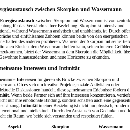
rgieaustausch zwischen Skorpion und Wassermann
Energieaustausch
zwischen Skorpion und Wassermann ist von zentral
utung für das Verständnis ihrer Beziehung. Skorpion ist intensiv und
ional, während Wassermann analytisch und unabhängig ist. Durch offe
räche und einfühlsames Zuhören können beide von den energetischen
nschaften des anderen profitieren. Während der Skorpion mit seiner tief
ionalen Einsicht dem Wassermann helfen kann, seinen inneren Gefühle
rzukommen, bietet der Wassermann dem Skorpion die Möglichkeit, übe
Gewohnte hinauszudenken und neue Horizonte zu erkunden.
einsame Interessen und Intimität
einsame
Interessen
fungieren als Brücke zwischen Skorpion und
ermann. Ob es sich um kreative Projekte, soziale Aktivitäten oder
llektuelle Diskussionen handelt, diese gemeinsamen Erlebnisse fördern d
mität
. Wenn beide Partner sich auf ihre Interessen konzentrieren, vertief
nicht nur ihre emotionale Bindung, sondern schaffen auch eine gegenseit
tschätzung.
Intimität
in einer Beziehung ist nicht nur physisch, sondern
 emotional und intellektuell. Durch den Austausch von Gedanken und 
teht ein Raum, wo beide sich verstanden und respektiert fühlen.
Aspekt
Skorpion
Wassermann