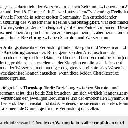
egensatz dazu steht der Wassermann, dessen Zeitraum zwischen dem 2
ar und dem 18. Februar fällt. Dieser Luftzeichen-Typ benötigt
Freiheit
oft viele Freunde in seiner großen Community. Ein entscheidender
rakterzug
des Wassermanns ist seine
Unabhängigkeit
, was sich man
chwierigkeiten äußert, sich langfristig auf einen Partner zu binden. Diese
rschiedlichen Ansprüche führen zu einer spannenden, aber herausforde
amik in der
Beziehung
zwischen Skorpion und Wassermann.
er Anfangsphase ihrer Verbindung finden Skorpion und Wassermann oft
ke
Anziehung
zueinander. Beide genießen den Austausch und die
inandersetzung mit intellektuellen Themen. Diese Verbindung kann je
fristig problematisch werden, da der Skorpion emotionale Tiefe sucht,
end der Wassermann ein weniger engagiertes und rationales Wesen hat.
verständnisse können entstehen, wenn diese beiden Charakterzüge
inanderprallen.
erfolgreiches
Horoskop
für die Beziehung zwischen Skorpion und
ermann zeigt, dass beide Zeit brauchen, um sich wirklich kennenzulern
Verständnis der jeweiligen Bedürfnisse und der emotionalen Dynamik is
cheidend. Die Intensität und das Abenteuer, die sie einander bieten, kön
 faszinierende Grundlage für ihre Verbindung darstellen.
uch interessant
Gürtelrose: Warum kein Kaffee empfohlen wird