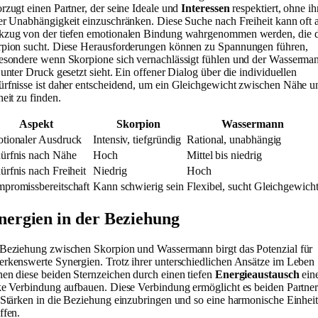
rzugt einen Partner, der seine Ideale und
Interessen
respektiert, ohne ih
er Unabhängigkeit einzuschränken. Diese Suche nach Freiheit kann oft a
zug von der tiefen emotionalen Bindung wahrgenommen werden, die 
pion sucht. Diese Herausforderungen können zu Spannungen führen,
esondere wenn Skorpione sich vernachlässigt fühlen und der Wasserma
 unter Druck gesetzt sieht. Ein offener Dialog über die individuellen
rfnisse ist daher entscheidend, um ein Gleichgewicht zwischen Nähe u
heit zu finden.
Aspekt
Skorpion
Wassermann
tionaler Ausdruck
Intensiv, tiefgründig
Rational, unabhängig
ürfnis nach Nähe
Hoch
Mittel bis niedrig
ürfnis nach Freiheit
Niedrig
Hoch
promissbereitschaft
Kann schwierig sein
Flexibel, sucht Gleichgewich
nergien in der Beziehung
Beziehung zwischen Skorpion und Wassermann birgt das Potenzial für
rkenswerte Synergien. Trotz ihrer unterschiedlichen Ansätze im Leben
en diese beiden Sternzeichen durch einen tiefen
Energieaustausch
ein
ke Verbindung aufbauen. Diese Verbindung ermöglicht es beiden Partner
 Stärken in die Beziehung einzubringen und so eine harmonische Einheit
ffen.