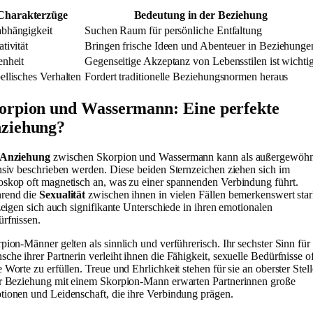
Charakterzüge
Bedeutung in der Beziehung
bhängigkeit
Suchen Raum für persönliche Entfaltung
tivität
Bringen frische Ideen und Abenteuer in Beziehunge
enheit
Gegenseitige Akzeptanz von Lebensstilen ist wichti
ellisches Verhalten
Fordert traditionelle Beziehungsnormen heraus
orpion und Wassermann: Eine perfekte
ziehung?
Anziehung
zwischen Skorpion und Wassermann kann als außergewöhn
nsiv beschrieben werden. Diese beiden Sternzeichen ziehen sich im
skop oft magnetisch an, was zu einer spannenden Verbindung führt.
rend die
Sexualität
zwischen ihnen in vielen Fällen bemerkenswert sta
 zeigen sich auch signifikante Unterschiede in ihren emotionalen
rfnissen.
pion-Männer gelten als sinnlich und verführerisch. Ihr sechster Sinn für
che ihrer Partnerin verleiht ihnen die Fähigkeit, sexuelle Bedürfnisse of
 Worte zu erfüllen. Treue und Ehrlichkeit stehen für sie an oberster Stell
r Beziehung mit einem Skorpion-Mann erwarten Partnerinnen große
ionen und Leidenschaft, die ihre Verbindung prägen.