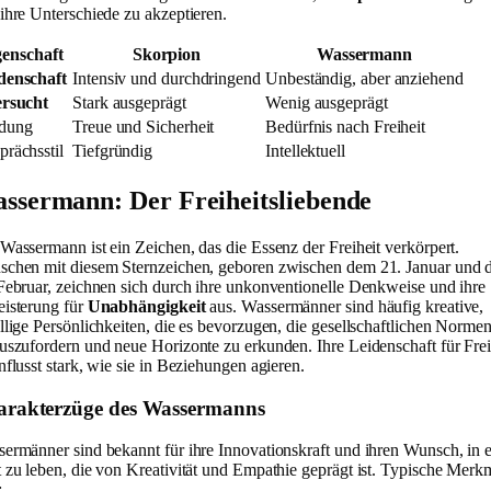
ihre Unterschiede zu akzeptieren.
genschaft
Skorpion
Wassermann
denschaft
Intensiv und durchdringend
Unbeständig, aber anziehend
ersucht
Stark ausgeprägt
Wenig ausgeprägt
dung
Treue und Sicherheit
Bedürfnis nach Freiheit
prächsstil
Tiefgründig
Intellektuell
ssermann: Der Freiheitsliebende
Wassermann ist ein Zeichen, das die Essenz der Freiheit verkörpert.
chen mit diesem Sternzeichen, geboren zwischen dem 21. Januar und
Februar, zeichnen sich durch ihre unkonventionelle Denkweise und ihre
isterung für
Unabhängigkeit
aus. Wassermänner sind häufig kreative,
llige Persönlichkeiten, die es bevorzugen, die gesellschaftlichen Norme
uszufordern und neue Horizonte zu erkunden. Ihre Leidenschaft für Frei
nflusst stark, wie sie in Beziehungen agieren.
rakterzüge des Wassermanns
ermänner sind bekannt für ihre Innovationskraft und ihren Wunsch, in e
 zu leben, die von Kreativität und Empathie geprägt ist. Typische Merk
: