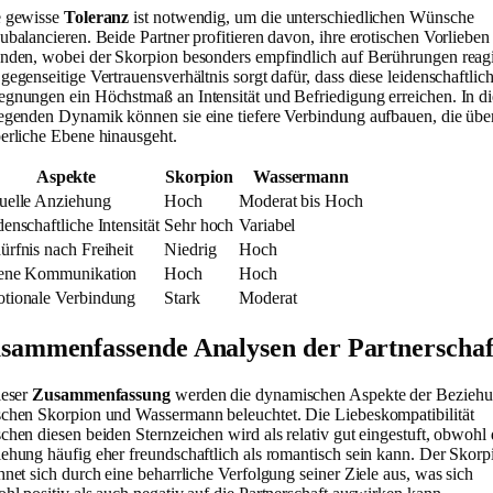
e gewisse
Toleranz
ist notwendig, um die unterschiedlichen Wünsche
ubalancieren. Beide Partner profitieren davon, ihre erotischen Vorlieben
nden, wobei der Skorpion besonders empfindlich auf Berührungen reagi
gegenseitige Vertrauensverhältnis sorgt dafür, dass diese leidenschaftlic
gnungen ein Höchstmaß an Intensität und Befriedigung erreichen. In di
egenden Dynamik können sie eine tiefere Verbindung aufbauen, die über
erliche Ebene hinausgeht.
Aspekte
Skorpion
Wassermann
uelle Anziehung
Hoch
Moderat bis Hoch
enschaftliche Intensität
Sehr hoch
Variabel
ürfnis nach Freiheit
Niedrig
Hoch
ene Kommunikation
Hoch
Hoch
tionale Verbindung
Stark
Moderat
sammenfassende Analysen der Partnerschaf
ieser
Zusammenfassung
werden die dynamischen Aspekte der Bezieh
chen Skorpion und Wassermann beleuchtet. Die Liebeskompatibilität
chen diesen beiden Sternzeichen wird als relativ gut eingestuft, obwohl 
ehung häufig eher freundschaftlich als romantisch sein kann. Der Skorp
hnet sich durch eine beharrliche Verfolgung seiner Ziele aus, was sich