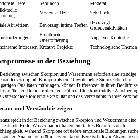
tionale Tiefe
Sehr hoch
Moderat
llektuelle
Moderate Tiefe
Sehr hoch
bindung
Bevorzugt
ale Aktivitäten
Bevorzugt intime Treffen
Gruppenaktivitäten
Emotionale
ausforderungen
Angst vor Kontrolle
Überforderung
einsame Interessen
Kreative Projekte
Technologische Themen
mpromisse in der Beziehung
Beziehung zwischen Skorpion und Wassermann erfordert eine ständige
inandersetzung mit Kompromissen. Obwohl beide Sternzeichen ihre
igartigen Qualitäten mitbringen, können Differenzen in ihren Bedürfnis
Prioritäten zu Herausforderungen führen. Eine konstruktive Annäherun
e Unterschiede fördert die Stabilität und das Verständnis in ihrer Verbin
eranz und Verständnis zeigen
eranz
spielt in der Beziehung zwischen Skorpion und Wassermann eine
cheidende Rolle. Wassermänner haben ein starkes Bedürfnis nach
hängigkeit, während Skorpione oft tiefere emotionale Bindungen such
 kann zu Spannungen führen, wenn keine Bereitschaft zur Akzeptanz d