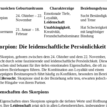
rnzeichen
Geburtszeitraum
Charakterzüge
Beziehungsdyn
Emotionale Tiefe,
24. Oktober – 22.
Sucht Beständigk
rpion
Loyalität,
November
und Treue
Leidenschaft
Unabhängigkeit
,
Hat Schwierigkei
21. Januar – 18.
sermann
Kreativität,
mit langfristiger
Februar
Freundschaftsdominanz
Bindung
orpion: Die leidenschaftliche Persönlichkeit
Skorpion, geboren zwischen dem 24. Oktober und dem 22. November,
icht durch seine faszinierende und leidenschaftliche Persönlichkeit. Dies
chen sind bekannt für ihre tiefen emotionalen Eigenschaften, die oft zu
nsiven Beziehungen führen. Die Kombination aus Loyalität und einem
eprägten Besitzanspruch führt häufig zu Konflikten, besonders im Bere
Eifersucht
. Skorpione sind in der Beziehung sehr treu, erwarten jedoch 
che Hingabe von ihrem Partner.
enschaften des Skorpions
Eigenschaften eines Skorpions spiegeln die tiefsten Werte und Hoffnun
r. Ihre
Leidenschaft
zeigt sich in allen Lebensbereichen, insbesondere 