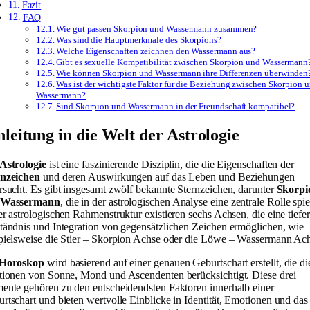
Fazit
FAQ
Wie gut passen Skorpion und Wassermann zusammen?
Was sind die Hauptmerkmale des Skorpions?
Welche Eigenschaften zeichnen den Wassermann aus?
Gibt es sexuelle Kompatibilität zwischen Skorpion und Wassermann
Wie können Skorpion und Wassermann ihre Differenzen überwinden
Was ist der wichtigste Faktor für die Beziehung zwischen Skorpion 
Wassermann?
Sind Skorpion und Wassermann in der Freundschaft kompatibel?
nleitung in die Welt der Astrologie
Astrologie
ist eine faszinierende Disziplin, die die Eigenschaften der
rnzeichen
und deren Auswirkungen auf das Leben und Beziehungen
rsucht. Es gibt insgesamt zwölf bekannte Sternzeichen, darunter
Skorpi
Wassermann
, die in der astrologischen Analyse eine zentrale Rolle spie
er astrologischen Rahmenstruktur existieren sechs Achsen, die eine tiefe
tändnis und Integration von gegensätzlichen Zeichen ermöglichen, wie
pielsweise die Stier – Skorpion Achse oder die Löwe – Wassermann Ac
Horoskop
wird basierend auf einer genauen Geburtschart erstellt, die di
tionen von Sonne, Mond und Ascendenten berücksichtigt. Diese drei
ente gehören zu den entscheidendsten Faktoren innerhalb einer
rtschart und bieten wertvolle Einblicke in Identität, Emotionen und das