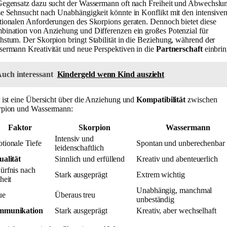
egensatz dazu sucht der Wassermann oft nach Freiheit und Abwechslu
e Sehnsucht nach Unabhängigkeit könnte in Konflikt mit den intensive
ionalen Anforderungen des Skorpions geraten. Dennoch bietet diese
ination von Anziehung und Differenzen ein großes Potenzial für
stum. Der Skorpion bringt Stabilität in die Beziehung, während der
ermann Kreativität und neue Perspektiven in die
Partnerschaft
einbrin
uch interessant
Kindergeld wenn Kind auszieht
 ist eine Übersicht über die Anziehung und
Kompatibilität
zwischen
rpion und Wassermann:
Faktor
Skorpion
Wassermann
Intensiv und
tionale Tiefe
Spontan und unberechenbar
leidenschaftlich
ualität
Sinnlich und erfüllend
Kreativ und abenteuerlich
ürfnis nach
Stark ausgeprägt
Extrem wichtig
heit
Unabhängig, manchmal
ue
Überaus treu
unbeständig
mmunikation
Stark ausgeprägt
Kreativ, aber wechselhaft