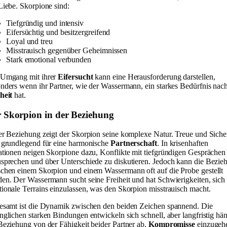
Liebe. Skorpione sind:
Tiefgründig und intensiv
Eifersüchtig und besitzergreifend
Loyal und treu
Misstrauisch gegenüber Geheimnissen
Stark emotional verbunden
 Umgang mit ihrer
Eifersucht
kann eine Herausforderung darstellen,
nders wenn ihr Partner, wie der Wassermann, ein starkes Bedürfnis nac
heit
hat.
 Skorpion in der Beziehung
er Beziehung zeigt der Skorpion seine komplexe Natur. Treue und Siche
 grundlegend für eine harmonische
Partnerschaft
. In krisenhaften
ationen neigen Skorpione dazu, Konflikte mit tiefgründigen Gesprächen
sprechen und über Unterschiede zu diskutieren. Jedoch kann die Bezie
chen einem Skorpion und einem Wassermann oft auf die Probe gestellt
en. Der Wassermann sucht seine Freiheit und hat Schwierigkeiten, sich
ionale Terrains einzulassen, was den Skorpion misstrauisch macht.
esamt ist die Dynamik zwischen den beiden Zeichen spannend. Die
nglichen starken Bindungen entwickeln sich schnell, aber langfristig hä
Beziehung von der Fähigkeit beider Partner ab,
Kompromisse
einzugeh