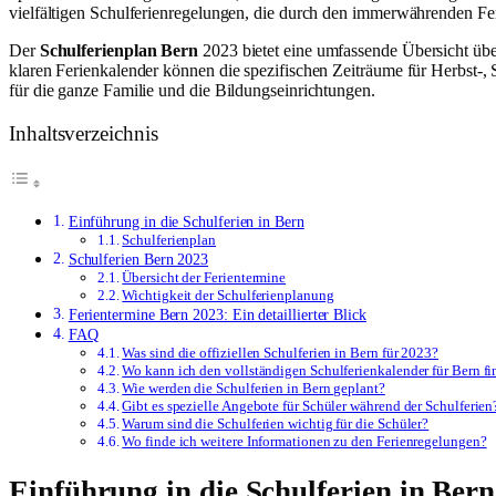
vielfältigen Schulferienregelungen, die durch den immerwährenden Fe
Der
Schulferienplan Bern
2023 bietet eine umfassende Übersicht über
klaren Ferienkalender können die spezifischen Zeiträume für Herbst-,
für die ganze Familie und die Bildungseinrichtungen.
Inhaltsverzeichnis
Einführung in die Schulferien in Bern
Schulferienplan
Schulferien Bern 2023
Übersicht der Ferientermine
Wichtigkeit der Schulferienplanung
Ferientermine Bern 2023: Ein detaillierter Blick
FAQ
Was sind die offiziellen Schulferien in Bern für 2023?
Wo kann ich den vollständigen Schulferienkalender für Bern f
Wie werden die Schulferien in Bern geplant?
Gibt es spezielle Angebote für Schüler während der Schulferien
Warum sind die Schulferien wichtig für die Schüler?
Wo finde ich weitere Informationen zu den Ferienregelungen?
Einführung in die Schulferien in Bern