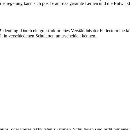
ienregelung kann sich positiv auf das gesamte Lernen und die Entwick
Bedeutung. Durch ein gut strukturiertes Verständnis der Ferientermine kö
sich in verschiedenen Schularten unterscheiden können.
laubs- oder Freizeitaktivitäten zu planen. Schulferien sind nicht nur ein