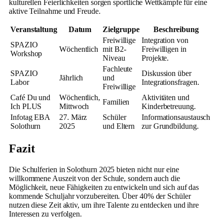
kulturellen Feierlichkeiten sorgen sportliche Wettkämpfe für eine
aktive Teilnahme und Freude.
Veranstaltung
Datum
Zielgruppe
Beschreibung
Freiwillige
Integration von
SPAZIO
Wöchentlich
mit B2-
Freiwilligen in
Workshop
Niveau
Projekte.
Fachleute
SPAZIO
Diskussion über
Jährlich
und
Labor
Integrationsfragen.
Freiwillige
Café Du und
Wöchentlich,
Aktivitäten und
Familien
Ich PLUS
Mittwoch
Kinderbetreuung.
Infotag EBA
27. März
Schüler
Informationsaustausch
Solothurn
2025
und Eltern
zur Grundbildung.
Fazit
Die Schulferien in Solothurn 2025 bieten nicht nur eine
willkommene Auszeit von der Schule, sondern auch die
Möglichkeit, neue Fähigkeiten zu entwickeln und sich auf das
kommende Schuljahr vorzubereiten. Über 40% der Schüler
nutzen diese Zeit aktiv, um ihre Talente zu entdecken und ihre
Interessen zu verfolgen.