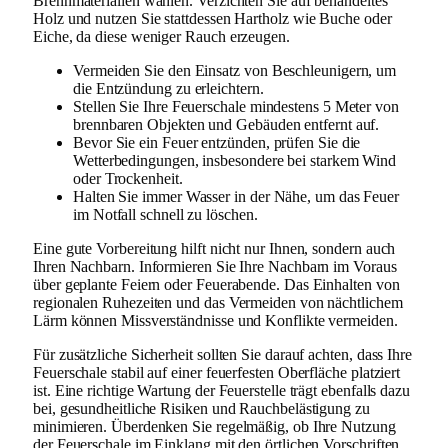
Brennmaterialien wählen. Verzichten Sie auf behandeltes
Holz und nutzen Sie stattdessen Hartholz wie Buche oder
Eiche, da diese weniger Rauch erzeugen.
Vermeiden Sie den Einsatz von Beschleunigern, um
die Entzündung zu erleichtern.
Stellen Sie Ihre Feuerschale mindestens 5 Meter von
brennbaren Objekten und Gebäuden entfernt auf.
Bevor Sie ein Feuer entzünden, prüfen Sie die
Wetterbedingungen, insbesondere bei starkem Wind
oder Trockenheit.
Halten Sie immer Wasser in der Nähe, um das Feuer
im Notfall schnell zu löschen.
Eine gute Vorbereitung hilft nicht nur Ihnen, sondern auch
Ihren Nachbarn. Informieren Sie Ihre Nachbarn im Voraus
über geplante Feiern oder Feuerabende. Das Einhalten von
regionalen Ruhezeiten und das Vermeiden von nächtlichem
Lärm können Missverständnisse und Konflikte vermeiden.
Für zusätzliche Sicherheit sollten Sie darauf achten, dass Ihre
Feuerschale stabil auf einer feuerfesten Oberfläche platziert
ist. Eine richtige Wartung der Feuerstelle trägt ebenfalls dazu
bei, gesundheitliche Risiken und Rauchbelästigung zu
minimieren. Überdenken Sie regelmäßig, ob Ihre Nutzung
der Feuerschale im Einklang mit den örtlichen Vorschriften