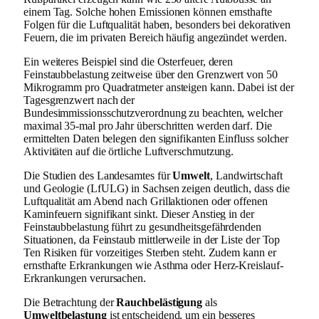
einem Tag. Solche hohen Emissionen können ernsthafte
Folgen für die Luftqualität haben, besonders bei dekorativen
Feuern, die im privaten Bereich häufig angezündet werden.
Ein weiteres Beispiel sind die Osterfeuer, deren
Feinstaubbelastung zeitweise über den Grenzwert von 50
Mikrogramm pro Quadratmeter ansteigen kann. Dabei ist der
Tagesgrenzwert nach der
Bundesimmissionsschutzverordnung zu beachten, welcher
maximal 35-mal pro Jahr überschritten werden darf. Die
ermittelten Daten belegen den signifikanten Einfluss solcher
Aktivitäten auf die örtliche Luftverschmutzung.
Die Studien des Landesamtes für
Umwelt
, Landwirtschaft
und Geologie (LfULG) in Sachsen zeigen deutlich, dass die
Luftqualität am Abend nach Grillaktionen oder offenen
Kaminfeuern signifikant sinkt. Dieser Anstieg in der
Feinstaubbelastung führt zu gesundheitsgefährdenden
Situationen, da Feinstaub mittlerweile in der Liste der Top
Ten Risiken für vorzeitiges Sterben steht. Zudem kann er
ernsthafte Erkrankungen wie Asthma oder Herz-Kreislauf-
Erkrankungen verursachen.
Die Betrachtung der
Rauchbelästigung
als
Umweltbelastung
ist entscheidend, um ein besseres