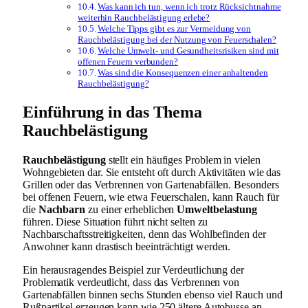
Was kann ich tun, wenn ich trotz Rücksichtnahme
weiterhin Rauchbelästigung erlebe?
Welche Tipps gibt es zur Vermeidung von
Rauchbelästigung bei der Nutzung von Feuerschalen?
Welche Umwelt- und Gesundheitsrisiken sind mit
offenen Feuern verbunden?
Was sind die Konsequenzen einer anhaltenden
Rauchbelästigung?
Einführung in das Thema
Rauchbelästigung
Rauchbelästigung
stellt ein häufiges Problem in vielen
Wohngebieten dar. Sie entsteht oft durch Aktivitäten wie das
Grillen oder das Verbrennen von Gartenabfällen. Besonders
bei offenen Feuern, wie etwa Feuerschalen, kann Rauch für
die
Nachbarn
zu einer erheblichen
Umweltbelastung
führen. Diese Situation führt nicht selten zu
Nachbarschaftsstreitigkeiten, denn das Wohlbefinden der
Anwohner kann drastisch beeinträchtigt werden.
Ein herausragendes Beispiel zur Verdeutlichung der
Problematik verdeutlicht, dass das Verbrennen von
Gartenabfällen binnen sechs Stunden ebenso viel Rauch und
Rußpartikel erzeugen kann wie 250 ältere Autobusse an