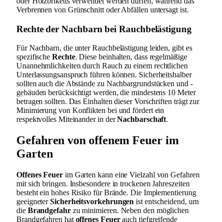
oder Holzbriketts verwendet werden dürfen, während das
Verbrennen von Grünschnitt oder Abfällen untersagt ist.
Rechte der Nachbarn bei Rauchbelästigung
Für Nachbarn, die unter Rauchbelästigung leiden, gibt es
spezifische
Rechte
. Diese beinhalten, dass regelmäßige
Unannehmlichkeiten durch Rauch zu einem rechtlichen
Unterlassungsanspruch führen können. Sicherheitshalber
sollten auch die Abstände zu Nachbargrundstücken und -
gebäuden berücksichtigt werden, die mindestens 10 Meter
betragen sollten. Das Einhalten dieser Vorschriften trägt zur
Minimierung von Konflikten bei und fördert ein
respektvolles Miteinander in der
Nachbarschaft
.
Gefahren von offenem Feuer im
Garten
Offenes Feuer
im Garten kann eine Vielzahl von Gefahren
mit sich bringen. Insbesondere in trockenen Jahreszeiten
besteht ein hohes Risiko für Brände. Die Implementierung
geeigneter
Sicherheitsvorkehrungen
ist entscheidend, um
die
Brandgefahr
zu minimieren. Neben den möglichen
Brandgefahren hat
offenes Feuer
auch tiefgreifende