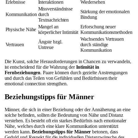
Erlebnisse
Interaktionen
Wiedersehen
Missverständnisse
Stärkung der emotionalen
Kommunikation
durch
Bindung
Textnachrichten
Mangel an
Erforschung neuer
Physische Nähe
körperlicher Intimität
Kommunikationsmethoden
Wachsendes Vertrauen
Ängste bzgl.
Vertrauen
durch ständige
Untreue
Kommunikation
Die Kunst, solche Herausforderungen in Chancen zu verwandeln,
ist entscheidend für die Wahrung der
Intimität in
Fernbeziehungen
. Paare können durch gezielte Anstrengungen
und durch das Teilen von Gefühlen und Bedürfnissen their
emotional connection strengthen.
Beziehungstipps für Männer
Männer, die sich in einer Beziehung oder der Annäherung an eine
solche befinden, sollten die Bedeutung von Nähe und Distanz
verstehen. Es besteht oft ein starkes Bedürfnis nach emotionaler
Nähe, welches durch eine klare Kommunikation unterstützt
werden kann.
Beziehungstipps für Männer
betonen, dass
Geduld und Respekt für die individuellen Distanzwünsche des