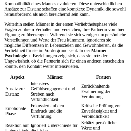
Kompatibilität eines Mannes evaluieren. Diese unterschiedlichen
Ansätze zur Distanz schaffen eine komplexe Dynamik, die sowohl
herausfordernd als auch bereichernd sein kann.
Weiterhin stellen Männer in der ersten Verliebtheitsphase viele
Fragen zu ihrem Verhalten und versuchen, ihre Partnerin von ihrer
Eignung zu überzeugen. Während sie sich weniger um persönliche
Vorstellungen und Werte der Frau kümmern, ignorieren sie
mögliche Differenzen in Lebenszielen und Gewohnheiten, da die
Verliebtheit für sie im Vordergrund steht. In der
Männer
Psychologie
in Beziehungen zeigt sich, dass sie trotz der
Ungewissheit, ob die Partnerin sich für einen anderen entscheiden
könnte, den Kontakt weiter intensivieren.
Aspekt
Männer
Frauen
Intensives
Zurückhaltende
Ansatz zur
Gefühlsengagement und
Evaluierung der
Distanz
Streben nach
Verbindung
Verbindlichkeit
Fokussiert auf den
Kritische Prüfung von
Emotionale
Eindruck und die
Zuverlässigkeit und
Phase
Verführung
Verbindlichkeit
Schätzt persönliche
Reaktion auf
Ignoriert Unterschiede für
Werte und
Unterschiede
die Liebe