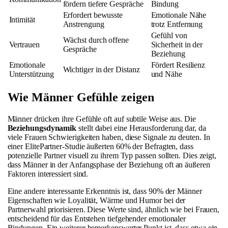
fördern tiefere Gespräche
Bindung
Erfordert bewusste
Emotionale Nähe
Intimität
Anstrengung
trotz Entfernung
Gefühl von
Wächst durch offene
Vertrauen
Sicherheit in der
Gespräche
Beziehung
Emotionale
Fördert Resilienz
Wichtiger in der Distanz
Unterstützung
und Nähe
Wie Männer Gefühle zeigen
Männer drücken ihre Gefühle oft auf subtile Weise aus. Die
Beziehungsdynamik
stellt dabei eine Herausforderung dar, da
viele Frauen Schwierigkeiten haben, diese Signale zu deuten. In
einer ElitePartner-Studie äußerten 60% der Befragten, dass
potenzielle Partner visuell zu ihrem Typ passen sollten. Dies zeigt,
dass Männer in der Anfangsphase der Beziehung oft an äußeren
Faktoren interessiert sind.
Eine andere interessante Erkenntnis ist, dass 90% der Männer
Eigenschaften wie Loyalität, Wärme und Humor bei der
Partnerwahl priorisieren. Diese Werte sind, ähnlich wie bei Frauen,
entscheidend für das Entstehen tiefgehender emotionaler
Bindungen. Ein weiterer bemerkenswerter Punkt ist, dass etwa ein