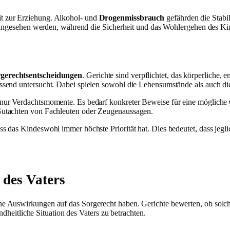
t zur Erziehung. Alkohol- und
Drogenmissbrauch
gefährden die Stabi
 angesehen werden, während die Sicherheit und das Wohlergehen des Kind
gerechtsentscheidungen
. Gerichte sind verpflichtet, das körperliche,
send untersucht. Dabei spielen sowohl die Lebensumstände als auch die
ht nur Verdachtsmomente. Es bedarf konkreter Beweise für eine möglic
Gutachten von Fachleuten oder Zeugenaussagen.
as Kindeswohl immer höchste Priorität hat. Dies bedeutet, dass jegliche
des Vaters
e Auswirkungen auf das Sorgerecht haben. Gerichte bewerten, ob solc
ndheitliche Situation des Vaters zu betrachten.