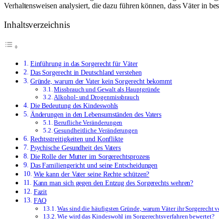
Verhaltensweisen analysiert, die dazu führen können, dass Väter in bes
Inhaltsverzeichnis
Einführung in das Sorgerecht für Väter
Das Sorgerecht in Deutschland verstehen
Gründe, warum der Vater kein Sorgerecht bekommt
Missbrauch und Gewalt als Hauptgründe
Alkohol- und Drogenmissbrauch
Die Bedeutung des Kindeswohls
Änderungen in den Lebensumständen des Vaters
Berufliche Veränderungen
Gesundheitliche Veränderungen
Rechtsstreitigkeiten und Konflikte
Psychische Gesundheit des Vaters
Die Rolle der Mutter im Sorgerechtsprozess
Das Familiengericht und seine Entscheidungen
Wie kann der Vater seine Rechte schützen?
Kann man sich gegen den Entzug des Sorgerechts wehren?
Fazit
FAQ
Was sind die häufigsten Gründe, warum Väter ihr Sorgerecht v
Wie wird das Kindeswohl im Sorgerechtsverfahren bewertet?