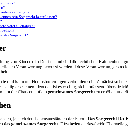
sprozess?
zen?
Kindern verweigert?
önnen sein Sorgerecht beeinflussen?
n?
tete Väter zu erlangen?
u wehren?
f das Sorgerecht?
er
iehung von Kindern. In Deutschland sind die rechtlichen Rahmenbedingu
 elterlichen Verantwortung bewusst werden. Diese Verantwortung erstreck
heit
.
itte
und kann mit Herausforderungen verbunden sein. Zunächst sollte ein
rchsichtig erscheinen, dennoch ist es wichtig, sich umfassend über die
en, um die Chancen auf ein
gemeinsames Sorgerecht
zu erhöhen und die 
ehen
heblich, je nach den Lebensumständen der Eltern. Das
Sorgerecht Deut
sch das
gemeinsames Sorgerecht
. Dies bedeutet, dass beide Elternteile