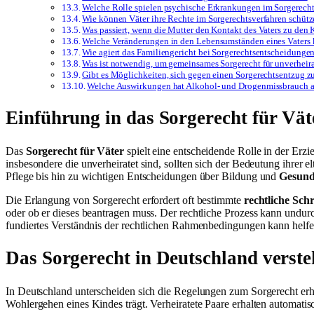
Welche Rolle spielen psychische Erkrankungen im Sorgerecht
Wie können Väter ihre Rechte im Sorgerechtsverfahren schüt
Was passiert, wenn die Mutter den Kontakt des Vaters zu den 
Welche Veränderungen in den Lebensumständen eines Vaters k
Wie agiert das Familiengericht bei Sorgerechtsentscheidunge
Was ist notwendig, um gemeinsames Sorgerecht für unverheira
Gibt es Möglichkeiten, sich gegen einen Sorgerechtsentzug z
Welche Auswirkungen hat Alkohol- und Drogenmissbrauch au
Einführung in das Sorgerecht für Vät
Das
Sorgerecht für Väter
spielt eine entscheidende Rolle in der Erz
insbesondere die unverheiratet sind, sollten sich der Bedeutung ihrer
Pflege bis hin zu wichtigen Entscheidungen über Bildung und
Gesund
Die Erlangung von Sorgerecht erfordert oft bestimmte
rechtliche Schr
oder ob er dieses beantragen muss. Der rechtliche Prozess kann undu
fundiertes Verständnis der rechtlichen Rahmenbedingungen kann helf
Das Sorgerecht in Deutschland verst
In Deutschland unterscheiden sich die Regelungen zum Sorgerecht er
Wohlergehen eines Kindes trägt. Verheiratete Paare erhalten automati