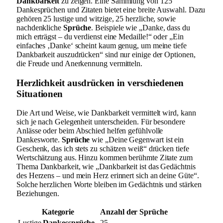
Dankbarkeit
zu zeigen. Eine Sammlung von 125
Dankesprüchen und Zitaten bietet eine breite Auswahl. Dazu
gehören 25 lustige und witzige, 25 herzliche, sowie
nachdenkliche
Sprüche
. Beispiele wie „Danke, dass du
mich erträgst – du verdienst eine Medaille!“ oder „Ein
einfaches ‚Danke‘ scheint kaum genug, um meine tiefe
Dankbarkeit auszudrücken“ sind nur einige der Optionen,
die Freude und Anerkennung vermitteln.
Herzlichkeit ausdrücken in verschiedenen
Situationen
Die Art und Weise, wie Dankbarkeit vermittelt wird, kann
sich je nach Gelegenheit unterscheiden. Für besondere
Anlässe oder beim Abschied helfen gefühlvolle
Dankesworte.
Sprüche
wie „Deine Gegenwart ist ein
Geschenk, das ich stets zu schätzen weiß“ drücken tiefe
Wertschätzung aus. Hinzu kommen berühmte Zitate zum
Thema Dankbarkeit, wie „Dankbarkeit ist das Gedächtnis
des Herzens – und mein Herz erinnert sich an deine Güte“.
Solche herzlichen Worte bleiben im Gedächtnis und stärken
Beziehungen.
Kategorie
Anzahl der Sprüche
Lustige
Dankessprüche
25