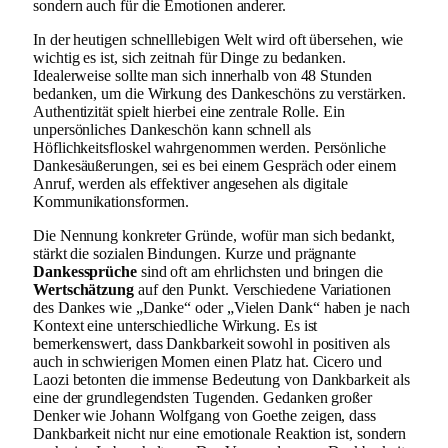
sondern auch für die Emotionen anderer.
In der heutigen schnelllebigen Welt wird oft übersehen, wie
wichtig es ist, sich zeitnah für Dinge zu bedanken.
Idealerweise sollte man sich innerhalb von 48 Stunden
bedanken, um die Wirkung des Dankeschöns zu verstärken.
Authentizität spielt hierbei eine zentrale Rolle. Ein
unpersönliches Dankeschön kann schnell als
Höflichkeitsfloskel wahrgenommen werden. Persönliche
Dankesäußerungen, sei es bei einem Gespräch oder einem
Anruf, werden als effektiver angesehen als digitale
Kommunikationsformen.
Die Nennung konkreter Gründe, wofür man sich bedankt,
stärkt die sozialen Bindungen. Kurze und prägnante
Dankessprüche
sind oft am ehrlichsten und bringen die
Wertschätzung
auf den Punkt. Verschiedene Variationen
des Dankes wie „Danke“ oder „Vielen Dank“ haben je nach
Kontext eine unterschiedliche Wirkung. Es ist
bemerkenswert, dass Dankbarkeit sowohl in positiven als
auch in schwierigen Momen einen Platz hat. Cicero und
Laozi betonten die immense Bedeutung von Dankbarkeit als
eine der grundlegendsten Tugenden. Gedanken großer
Denker wie Johann Wolfgang von Goethe zeigen, dass
Dankbarkeit nicht nur eine emotionale Reaktion ist, sondern