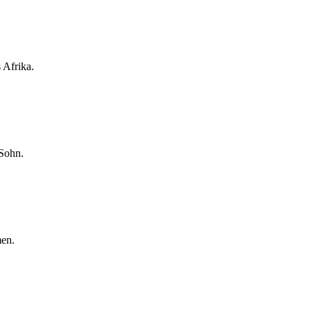
 Afrika.
 Sohn.
men.