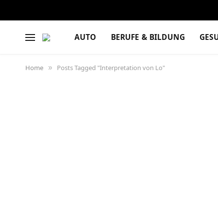
AUTO
BERUFE & BILDUNG
GES
Home
Posts Tagged "Interpretation von Lo"
»