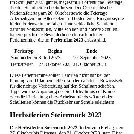
Im Schuljahr 2023 gibt es insgesamt 13 öffentliche Feiertage,
die den Schulbetrieb beeinflussen. Der Österreichische
Nationalfeiertag am 26. Oktober sowie die Feiertage
Allerheiligen und Allerseelen sind bedeutende Ereignisse, die
in den Ferienzeitraum fallen. Unterschiedliche Schularten,
darunter Volksschulen, Mittelschulen und höhere Schulen,
haben spezifische Besonderheiten hinsichtlich der
Ferientermine, die im
Ferienplan 2023
erfasst sind.
Ferientyp
Beginn
Ende
Sommerferien
8. Juli 2023
10. September 2023
Herbstferien
27. Oktober 2023
31. Oktober 2023
Diese Ferientermine sollten Familien nicht nur bei der
Planung von Urlauben helfen, sondern auch ein Bewusstsein
für die richtige Vorbereitung auf den Schulstart schaffen.
Tipps wie die Anpassung des Schlafrhythmus der Kinder
oder die Einrichtung eines Arbeitsumfelds während der
Schulferien können die Rückkehr zur Schule erleichtern.
Herbstferien Steiermark 2023
Die
Herbstferien Steiermark 2023
finden vom Freitag, den
27. Oktober bis Dienstag, den 31. Oktober 2023, statt. Diese