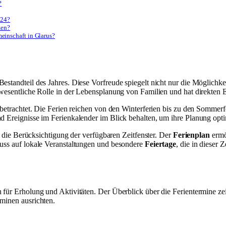
?
024?
zen?
einschaft in Glarus?
 Bestandteil des Jahres. Diese Vorfreude spiegelt nicht nur die Möglich
 wesentliche Rolle in der Lebensplanung von Familien und hat direkten E
s betrachtet. Die Ferien reichen von den Winterferien bis zu den Sommerf
d Ereignisse im Ferienkalender im Blick behalten, um ihre Planung opti
en die Berücksichtigung der verfügbaren Zeitfenster. Der
Ferienplan
ermö
luss auf lokale Veranstaltungen und besondere
Feiertage
, die in dieser 
 für Erholung und Aktivitäten. Der Überblick über die Ferientermine ze
rminen ausrichten.