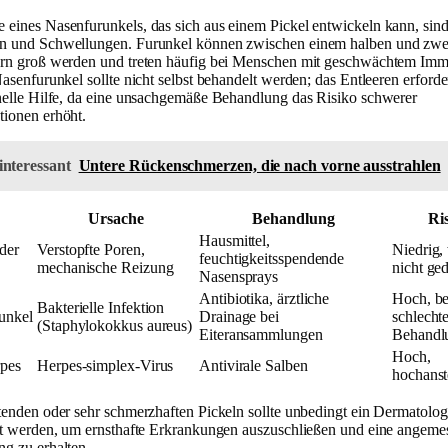
eines Nasenfurunkels, das sich aus einem Pickel entwickeln kann, sind
n und Schwellungen. Furunkel können zwischen einem halben und zwe
rn groß werden und treten häufig bei Menschen mit geschwächtem Im
asenfurunkel sollte nicht selbst behandelt werden; das Entleeren erforde
nelle Hilfe, da eine unsachgemäße Behandlung das Risiko schwerer
ionen erhöht.
interessant
Untere Rückenschmerzen, die nach vorne ausstrahlen
p
Ursache
Behandlung
Ri
Hausmittel,
 der
Verstopfte Poren,
Niedrig,
feuchtigkeitsspendende
mechanische Reizung
nicht ge
Nasensprays
Antibiotika, ärztliche
Hoch, be
Bakterielle Infektion
unkel
Drainage bei
schlechte
(Staphylokokkus aureus)
Eiteransammlungen
Behandl
Hoch,
pes
Herpes-simplex-Virus
Antivirale Salben
hochans
tenden oder sehr schmerzhaften Pickeln sollte unbedingt ein Dermatolo
rt werden, um ernsthafte Erkrankungen auszuschließen und eine angeme
g zu erhalten.