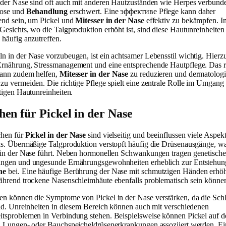
 der Nase sind oft auch mit anderen Hautzuständen wie Herpes verbund
nose und
Behandlung
erschwert. Eine эффективe Pflege kann daher
end sein, um Pickel und
Mitesser in der Nase
effektiv zu bekämpfen. In
Gesichts, wo die Talgproduktion erhöht ist, sind diese Hautunreinheiten
 häufig anzutreffen.
n in der Nase vorzubeugen, ist ein achtsamer Lebensstil wichtig. Hierz
rnährung, Stressmanagement und eine entsprechende Hautpflege. Das r
kann zudem helfen,
Mitesser in der Nase
zu reduzieren und dermatolog
zu vermeiden. Die richtige Pflege spielt eine zentrale Rolle im Umgang
stigen Hautunreinheiten.
hen für Pickel in der Nase
chen für
Pickel in der Nase
sind vielseitig und beeinflussen viele Aspek
ls. Übermäßige Talgproduktion verstopft häufig die Drüsenausgänge, was
 in der Nase führt. Neben hormonellen Schwankungen tragen genetische
ngen und ungesunde Ernährungsgewohnheiten erheblich zur Entstehun
ne
bei. Eine häufige Berührung der Nase mit schmutzigen Händen erhöh
ährend trockene Nasenschleimhäute ebenfalls problematisch sein könne
en können die Symptome von Pickel in der Nase verstärken, da die Sch
ind. Unreinheiten in diesem Bereich können auch mit verschiedenen
tsproblemen in Verbindung stehen. Beispielsweise können Pickel auf d
, Lungen- oder Bauchspeicheldrüsenerkrankungen assoziiert werden. Ei