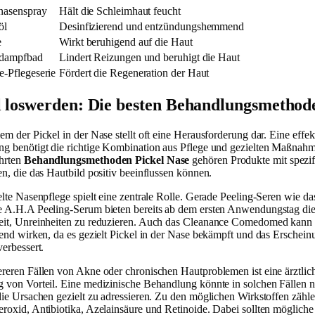
nasenspray
Hält die Schleimhaut feucht
öl
Desinfizierend und entzündungshemmend
e
Wirkt beruhigend auf die Haut
ndampfbad
Lindert Reizungen und beruhigt die Haut
e-Pflegeserie
Fördert die Regeneration der Haut
l loswerden: Die besten Behandlungsmethod
m der Pickel in der Nase stellt oft eine Herausforderung dar. Eine effek
g benötigt die richtige Kombination aus Pflege und gezielten Maßnah
hrten
Behandlungsmethoden Pickel Nase
gehören Produkte mit spezi
en, die das Hautbild positiv beeinflussen können.
elte Nasenpflege spielt eine zentrale Rolle. Gerade Peeling-Seren wie da
 A.H.A Peeling-Serum bieten bereits ab dem ersten Anwendungstag di
it, Unreinheiten zu reduzieren. Auch das Cleanance Comedomed kann 
zend wirken, da es gezielt Pickel in der Nase bekämpft und das Erschein
verbessert.
reren Fällen von Akne oder chronischen Hautproblemen ist eine ärztlic
 von Vorteil. Eine medizinische Behandlung könnte in solchen Fällen 
die Ursachen gezielt zu adressieren. Zu den möglichen Wirkstoffen zähl
roxid, Antibiotika, Azelainsäure und Retinoide. Dabei sollten mögliche