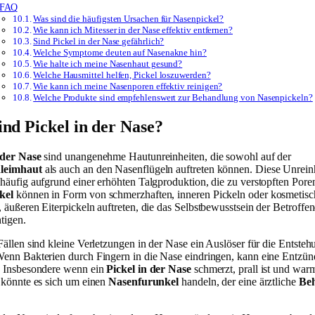
FAQ
Was sind die häufigsten Ursachen für Nasenpickel?
Wie kann ich Mitesser in der Nase effektiv entfernen?
Sind Pickel in der Nase gefährlich?
Welche Symptome deuten auf Nasenakne hin?
Wie halte ich meine Nasenhaut gesund?
Welche Hausmittel helfen, Pickel loszuwerden?
Wie kann ich meine Nasenporen effektiv reinigen?
Welche Produkte sind empfehlenswert zur Behandlung von Nasenpickeln?
ind Pickel in der Nase?
 der Nase
sind unangenehme Hautunreinheiten, die sowohl auf der
leimhaut
als auch an den Nasenflügeln auftreten können. Diese Unrein
 häufig aufgrund einer erhöhten Talgproduktion, die zu verstopften Poren
kel
können in Form von schmerzhaften, inneren Pickeln oder kosmetisc
, äußeren Eiterpickeln auftreten, die das Selbstbewusstsein der Betroffe
tigen.
 Fällen sind kleine Verletzungen in der Nase ein Auslöser für die Entste
Wenn Bakterien durch Fingern in die Nase eindringen, kann eine Entzü
. Insbesondere wenn ein
Pickel in der Nase
schmerzt, prall ist und war
, könnte es sich um einen
Nasenfurunkel
handeln, der eine ärztliche
Be