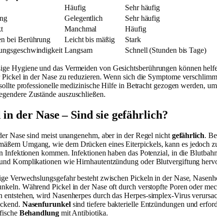
Häufig
Sehr häufig
ung
Gelegentlich
Sehr häufig
t
Manchmal
Häufig
n bei Berührung
Leicht bis mäßig
Stark
ungsgeschwindigkeit
Langsam
Schnell (Stunden bis Tage)
ge Hygiene und das Vermeiden von Gesichtsberührungen können helfe
r Pickel in der Nase zu reduzieren. Wenn sich die Symptome verschlimm
 sollte professionelle medizinische Hilfe in Betracht gezogen werden, u
gendere Zustände auszuschließen.
 in der Nase – Sind sie gefährlich?
 der Nase sind meist unangenehm, aber in der Regel nicht
gefährlich
. Be
äßem Umgang, wie dem Drücken eines Eiterpickels, kann es jedoch z
en Infektionen kommen. Infektionen haben das Potenzial, in die Blutbah
und Komplikationen wie Hirnhautentzündung oder Blutvergiftung hervo
ige Verwechslungsgefahr besteht zwischen Pickeln in der Nase, Nasenh
nkeln. Während Pickel in der Nase oft durch verstopfte Poren oder me
 entstehen, wird Nasenherpes durch das Herpes-simplex-Virus verursach
eckend.
Nasenfurunkel
sind tiefere bakterielle Entzündungen und erford
ifische
Behandlung
mit Antibiotika.