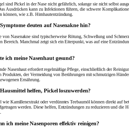
el sind Pickel in der Nase nicht gefährlich, solange sie nicht selbst aus
as Ausdrücken kann zu Infektionen führen, die schwere Komplikation
en können, wie z.B. Hirnhautentzündung.
 Symptome deuten auf Nasenakne hin?
 von Nasenakne sind typischerweise Rötung, Schwellung und Schmer
en Bereich. Manchmal zeigt sich ein Eiterpunkt, was auf eine Entzündu
te ich meine Nasenhaut gesund?
nde Nasenhaut erfordert regelmäßige Pflege, einschließlich der Reinigu
n Produkten, der Vermeidung von Berührungen mit schmutzigen Hände
sgewogenen Ernährung.
Hausmittel helfen, Pickel loszuwerden?
l wie Kamillenextrakt oder verdünntes Teebaumöl können direkt auf bet
ufgetragen werden. Diese helfen, Entzündungen zu reduzieren und die H
.
n ich meine Nasenporen effektiv reinigen?