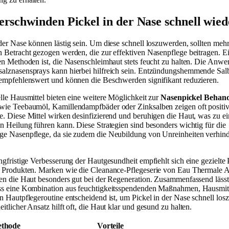
erschwinden Pickel in der Nase schnell wie
 der Nase können lästig sein. Um diese schnell loszuwerden, sollten meh
n Betracht gezogen werden, die zur effektiven Nasenpflege beitragen. E
ten Methoden ist, die Nasenschleimhaut stets feucht zu halten. Die Anw
alznasensprays kann hierbei hilfreich sein. Entzündungshemmende Sal
 empfehlenswert und können die Beschwerden signifikant reduzieren.
elle Hausmittel bieten eine weitere Möglichkeit zur
Nasenpickel Behan
wie Teebaumöl, Kamillendampfbäder oder Zinksalben zeigen oft positi
e. Diese Mittel wirken desinfizierend und beruhigen die Haut, was zu ei
en Heilung führen kann. Diese Strategien sind besonders wichtig für die
ge Nasenpflege, da sie zudem die Neubildung von Unreinheiten verhin
ngfristige Verbesserung der Hautgesundheit empfiehlt sich eine gezielte 
n Produkten. Marken wie die Cleanance-Pflegeserie von Eau Thermale 
zen die Haut besonders gut bei der Regeneration. Zusammenfassend lässt
ss eine Kombination aus feuchtigkeitsspendenden Maßnahmen, Hausmit
en Hautpflegeroutine entscheidend ist, um Pickel in der Nase schnell lo
itlicher Ansatz hilft oft, die Haut klar und gesund zu halten.
thode
Vorteile