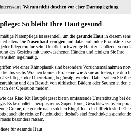
interessant
Warum nicht duschen vor einer Darmspiegelung
pflege: So bleibt Ihre Haut gesund
lmäßige Nasenpflege ist essentiell, um die
gesunde Haut
in diesem sens
u erhalten. Die
Nasenhaut reinigen
und dabei auf milde Produkte zu se
il jeder Pflegeroutine sein. Um die hochwertige Haut zu schützen, vermei
rung des Gesichts mit ungewaschenen Händen und reinigen Sie Ihre
ensilien regelmäßig.
riffen wie einer Rhinoplastik sind besondere Vorsichtsmaßnahmen not
n drei bis sechs Wochen können Probleme wie Akne auftreten, die durch
äße Pflege oder Überreizung begünstigt werden. Daher sollten Sie üb
strahlung und den Besuch von türkischen Bädern oder Saunen in den er
ach der Operation meiden.
wie das Rino Kit Hautpflegeset bieten umfassende Unterstützung bei de
ge. Es beinhaltet Therapiecreme, Super Tonic, Gesichtswaschshampoo
ende Creme, die gerade nach solchen Eingriffen sehr hilfreich sind. Ein
tigt auch die richtige Feuchtigkeit, deshalb sind feuchtigkeitsspenden
rbasis besonders ratsam.