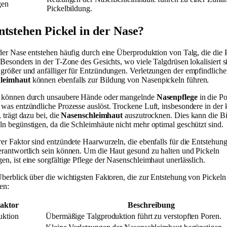
gen
Pickelbildung.
ntstehen Pickel in der Nase?
 der Nase entstehen häufig durch eine Überproduktion von Talg, die die 
 Besonders in der T-Zone des Gesichts, wo viele Talgdrüsen lokalisiert s
 größer und anfälliger für Entzündungen. Verletzungen der empfindlich
leimhaut
können ebenfalls zur Bildung von Nasenpickeln führen.
n können durch unsaubere Hände oder mangelnde
Nasenpflege
in die P
 was entzündliche Prozesse auslöst. Trockene Luft, insbesondere in der 
, trägt dazu bei, die
Nasenschleimhaut
auszutrocknen. Dies kann die B
ln begünstigen, da die Schleimhäute nicht mehr optimal geschützt sind.
rer Faktor sind entzündete Haarwurzeln, die ebenfalls für die Entstehun
erantwortlich sein können. Um die Haut gesund zu halten und Pickeln
en, ist eine sorgfältige Pflege der Nasenschleimhaut unerlässlich.
Überblick über die wichtigsten Faktoren, die zur Entstehung von Pickeln 
en:
aktor
Beschreibung
uktion
Übermäßige Talgproduktion führt zu verstopften Poren.