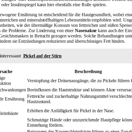
oder Insulinspiegel kann hier ebenfalls eine Rolle spielen.
ewogene Ernährung ist entscheidend für die Hautgesundheit, wobei ein
inreichen und mineralstoffhaltigen Lebensmitteln empfohlen wird. Un
heiten, wie der übermäßige Konsum von fettreichen und süßen Speise
n die Probleme. Zur Linderung von einer
Nasenakne
kann auch der Ein
Gesichtsmasken in Betracht gezogen werden. Solche Behandlungen unte
 indem sie Entzündungen reduzieren und überschüssiges Fett binden.
interessant
Pickel auf der Stirn
rsache
Beschreibung
ige
Verstopfung der Drüsenausgänge, die zu Pickeln führen 
uktion
chwankungen
Beeinflussen die Hautstruktur und können Akne verursa
Fettreiche und zuckerhaltige Nahrungsmittel verschlecht
de Ernährung
Hautzustand.
Erhöhen die Anfälligkeit für Pickel in der Nase.
leimhäute
Schmutzige Hände oder unzureichende Hautpflege könn
Entstehung fördern.
Reizungen der Nasenschleimhäute führen zu einer Zuna