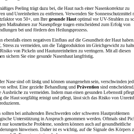
mäßiges Peeling trägt dazu bei, die Haut nach einer Nasenkorrektur zu
ieren und Unreinheiten zu entfernen. Verwenden Sie Sonnenschutzmittel 
tzfaktor von 50+, um Ihre
gesunde Haut
optimal vor UV-Strahlen zu sc
igen Maßnahmen zur Nasenpflege tragen entscheidend zum Erfolg von
dlungen bei und fördern den Heilungsprozess.
nn ebenfalls einen negativen Einfluss auf die Gesundheit der Haut haben
f, Stress zu vermeiden, um die Talgproduktion im Gleichgewicht zu halt
 Risiko von Pickeln und Hautunreinheiten zu verringern. Mit all diesen
 sichern Sie eine gesunde Nasenhaut langfristig.
 der Nase sind oft lästig und können unangenehm sein, verschwinden je
von selbst. Eine gezielte Behandlung und
Prävention
sind entscheidend
e Ausbrüche zu vermeiden. Indem man einen gesunden Lebensstil pfleg
 die Haut sorgfältig reinigt und pflegt, lässt sich das Risiko von Unrein
 reduzieren.
h sollten bei anhaltenden Beschwerden oder schweren Hautproblemen
gische Unterstützung in Anspruch genommen werden. Oftmals sind Pick
t nur kosmetische Probleme, sondern können auch auf gesundheitliche
derungen hinweisen. Daher ist es wichtig, auf die Signale des Körpers 