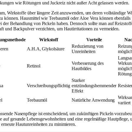
ungen wie Rötungen und Juckreiz nicht außer Acht gelassen werden.
tsam, Wirkstoffe über längere Zeit anzuwenden, um deren vollständige W
 zu können. Hausmittel wie Teebaumöl oder Aloe Vera können ebenfalls 
ei der Behandlung von Pickeln haben. Dennoch sollte man auf Reizstoff
aft und Backpulver verzichten, um Hautirritationen zu vermeiden.
ungsmethode
Wirkstoff
Vorteile
Nac
Reduzierung von
Reizun
Seren
A.H.A, Glykolsäure
Unreinheiten
möglic
Langs
Verbesserung des
Wirkun
e
Retinol
Hautbildes
möglic
Rötung
Starker
ka
Verschreibungspflichtig
entzündungshemmender
Resiste
Effekt
Wirksa
el
Teebaumöl
Natürliche Anwendung
variiert
ssende Nasenpflege ist entscheidend, um zukünftigen Pickeln vorzubeu
e auf gesunde Lebensgewohnheiten und eine regelmäßige Hautpflege, 
r erneute Hautunreinheiten zu minimieren.