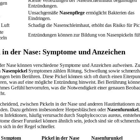
Kleine Verletzungen der Nasenschleimhaut begünstigen
ngen
Entzündungen.
Unsachgemäße
Nasenpflege
ermöglicht Bakterien das
n
Eindringen.
 Luft
Schadigt die Nasenschleimhaut, erhöht das Risiko für Pic
te
Entzündungen können zur Bildung von Nasenpickeln füh
eln
l in der Nase: Symptome und Anzeichen
 der Nase können verschiedene Symptome und Anzeichen aufweisen. Z
n
Nasenpickel
Symptomen zählen Rötung, Schwellung sowie schmerzh
gen beim Berühren. Diese Pickel können sich oft durch einen Eiterpun
eren, was auf eine mögliche Entzündung hinweist. Bei Berührung können
mes Gefühl hervorrufen, was die Notwendigkeit einer genauen Beoba
cht.
tscheidend, zwischen Pickeln in der Nase und anderen Hautirritationen z
iden. Dazu gehören insbesondere Herpesbläschen oder
Nasenfurunkel
len Infektionen, häufig verursacht durch Staphylococcus aureus, entsteh
ome dieser Furunkel können ähnlich sein, jedoch sind sie oft schmerzh
 sich in der Regel schneller.
Symptom
Pickel in der Nase
Nasenfurunkel