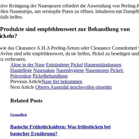
ktive Reinigung der Nasenporen erfordert die Anwendung von Peeling-
ellen Nasenstrips, um verstopfte Poren zu öffnen. Inhalieren mit Dampf
alls helfen.
 Produkte sind empfehlenswert zur Behandlung von
ickeln?
 wie das Cleanance A.H.A Peeling-Serum oder Cleanance Comedomed
Avène sind sehr empfehlenswert, da sie helfen, Pickel zu beseitigen und
zu verbessern.
Akne in der Nase
Entzündeter Pickel
Hautentzündungen
Hautpflege
Nasenakne
Nasenhygiene
Nasenporen
Pickel-
Prävention
Pickelbehandlung
Previous Article
Nase frei bekommen
Next Article
Oberes Augenlid geschwollen einseitig
Related
Posts
Gesundheit
Basische Frühstücksideen: Was frühstücken bei
basischer Ernährung?