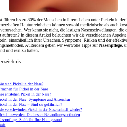
 führen bis zu 80% der Menschen in ihrem Leben unter Pickeln in der
merzhaften Hautunreinheiten können sowohl medizinische als auch kos
verursachen. Wer kennt sie nicht, die lästigen Nasenschwellungen, die o
t auftreten? In diesem Artikel beleuchten wir die verschiedenen Aspekte
eln, einschließlich ihrer Ursachen, Symptome, Risiken und der effektiv
ngsmethoden. Außerdem geben wir wertvolle Tipps zur
Nasenpflege
, 
nd und rein zu halten.
erzeichnis
as sind Pickel in der Nase?
rsachen für Pickel in der Nase
ie entstehen Pickel in der Nase?
ickel in der Nase: Symptome und Anzeichen
ickel in der Nase – Sind sie gefährlich?
ie verschwinden Pickel in der Nase schnell wieder?
ickel loswerden: Die besten Behandlungsmethoden
asenpflege: So bleibt Ihre Haut gesund
azit