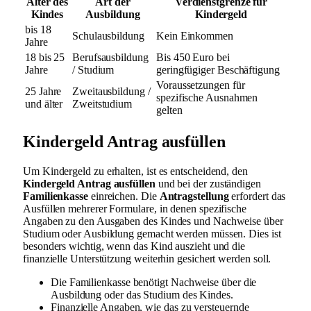
Alter des
Art der
Verdienstgrenze für
Kindes
Ausbildung
Kindergeld
bis 18
Schulausbildung
Kein Einkommen
Jahre
18 bis 25
Berufsausbildung
Bis 450 Euro bei
Jahre
/ Studium
geringfügiger Beschäftigung
Voraussetzungen für
25 Jahre
Zweitausbildung /
spezifische Ausnahmen
und älter
Zweitstudium
gelten
Kindergeld Antrag ausfüllen
Um Kindergeld zu erhalten, ist es entscheidend, den
Kindergeld Antrag ausfüllen
und bei der zuständigen
Familienkasse
einreichen. Die
Antragstellung
erfordert das
Ausfüllen mehrerer Formulare, in denen spezifische
Angaben zu den Ausgaben des Kindes und Nachweise über
Studium oder Ausbildung gemacht werden müssen. Dies ist
besonders wichtig, wenn das Kind auszieht und die
finanzielle Unterstützung weiterhin gesichert werden soll.
Die Familienkasse benötigt Nachweise über die
Ausbildung oder das Studium des Kindes.
Finanzielle Angaben, wie das zu versteuernde