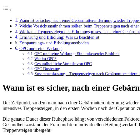
Wann ist es sicher, nach einer Gebärmutterentfernung wieder Treppen
Welche Vorsichtsmaßnahmen sollten beim Treppensteigen nach einer
Wie kann Treppensteigen den Erholungsprozess nach einer Gebärmutt
Ernährung und Erholung: Was zu beachten ist
Entspannungs- und Erholungsmethoden
OPC und seine Wirkung
OPC und seine Wirkung: Ein umfassender Einblick
Was ist OPC?
Gesundheitliche Vorteile von OPC
OPC Dosierung
Zusammenfassung – Treppensteigen nach Gebärmutterentfern
Wann ist es sicher, nach einer Gebär
Der Zeitpunkt, zu dem man nach einer Gebärmutterentfernung wieder sic
intensives Treppensteigen, in den ersten Wochen nach der Operation z
Die genaue Dauer dieser Ruhephase hängt von verschiedenen Faktoren 
Gesundheitszustand der Frau und dem individuellen Heilungsverlauf. 
Treppensteigen übergeht.