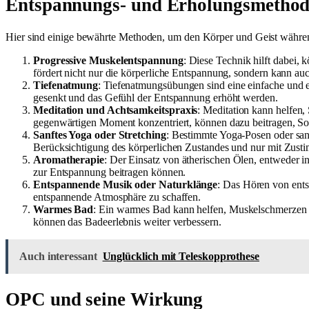
Entspannungs- und Erholungsmetho
Hier sind einige bewährte Methoden, um den Körper und Geist während
Progressive Muskelentspannung
: Diese Technik hilft dabei,
fördert nicht nur die körperliche Entspannung, sondern kann 
Tiefenatmung
: Tiefenatmungsübungen sind eine einfache und 
gesenkt und das Gefühl der Entspannung erhöht werden.
Meditation und Achtsamkeitspraxis
: Meditation kann helfen,
gegenwärtigen Moment konzentriert, können dazu beitragen, So
Sanftes Yoga oder Stretching
: Bestimmte Yoga-Posen oder sanf
Berücksichtigung des körperlichen Zustandes und nur mit Zus
Aromatherapie
: Der Einsatz von ätherischen Ölen, entweder i
zur Entspannung beitragen können.
Entspannende Musik oder Naturklänge
: Das Hören von ent
entspannende Atmosphäre zu schaffen.
Warmes Bad
: Ein warmes Bad kann helfen, Muskelschmerzen zu
können das Badeerlebnis weiter verbessern.
Auch interessant
Unglücklich mit Teleskopprothese
OPC und seine Wirkung