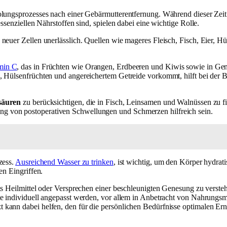
lungsprozesses nach einer Gebärmutterentfernung. Während dieser Zeit 
ssenziellen Nährstoffen sind, spielen dabei eine wichtige Rolle.
neuer Zellen unerlässlich. Quellen wie mageres Fleisch, Fisch, Eier, Hü
min C
, das in Früchten wie Orangen, Erdbeeren und Kiwis sowie in Gemü
h, Hülsenfrüchten und angereichertem Getreide vorkommt, hilft bei der 
säuren
zu berücksichtigen, die in Fisch, Leinsamen und Walnüssen zu fin
g von postoperativen Schwellungen und Schmerzen hilfreich sein.
zess.
Ausreichend Wasser zu trinken
, ist wichtig, um den Körper hydrati
en Eingriffen.
s Heilmittel oder Versprechen einer beschleunigten Genesung zu versteh
e individuell angepasst werden, vor allem in Anbetracht von Nahrungsmi
kann dabei helfen, den für die persönlichen Bedürfnisse optimalen Ernä