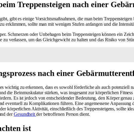
beim Treppensteigen nach einer Gebär
 gibt, gibt es einige Vorsichtsmaßnahmen, die man beim Treppensteigen b
n zu erklimmen, sollte man mit wenigen Stufen anfangen und die Intensität
rper. Schmerzen oder Unbehagen beim Treppensteigen können ein Zeichen
tütze zu verlassen, um das Gleichgewicht zu halten und das Risiko von St
gsprozess nach einer Gebärmutterentf
 wichtig zu erkennen, dass es sowohl förderliche als auch potenziell na
die Beinmuskulatur stärken, was insgesamt zur körperlichen Fitness bei
fördern. Es ist jedoch von entscheidender Bedeutung, den Körper genau 
und eventuell zu Komplikationen führen. Eine angemessene Anpassung de
g der körperlichen Aktivität, einschließlich des Treppensteigens, sollte
 und der
Gesundheit
der betroffenen Person dient.
chten ist