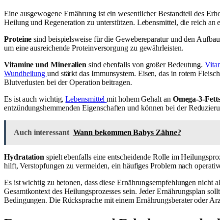
Eine ausgewogene Ernährung ist ein wesentlicher Bestandteil des Erho
Heilung und Regeneration zu unterstützen. Lebensmittel, die reich an e
Proteine
sind beispielsweise für die Gewebereparatur und den Aufbau 
um eine ausreichende Proteinversorgung zu gewährleisten.
Vitamine und Mineralien
sind ebenfalls von großer Bedeutung.
Vita
Wundheilung
und stärkt das Immunsystem. Eisen, das in rotem Fleisc
Blutverlusten bei der Operation beitragen.
Es ist auch wichtig,
Lebensmittel
mit hohem Gehalt an
Omega-3-Fett
entzündungshemmenden Eigenschaften und können bei der Reduzierun
Auch interessant
Wann bekommen Babys Zähne?
Hydratation
spielt ebenfalls eine entscheidende Rolle im Heilungspro
hilft, Verstopfungen zu vermeiden, ein häufiges Problem nach operativ
Es ist wichtig zu betonen, dass diese Ernährungsempfehlungen nicht al
Gesamtkontext des Heilungsprozesses sein. Jeder Ernährungsplan sollt
Bedingungen. Die Rücksprache mit einem Ernährungsberater oder Arzt 