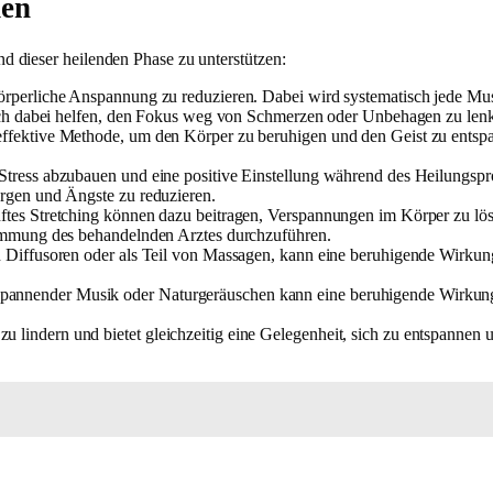
den
 dieser heilenden Phase zu unterstützen:
 körperliche Anspannung zu reduzieren. Dabei wird systematisch jede M
auch dabei helfen, den Fokus weg von Schmerzen oder Unbehagen zu len
effektive Methode, um den Körper zu beruhigen und den Geist zu ents
 Stress abzubauen und eine positive Einstellung während des Heilungsp
rgen und Ängste zu reduzieren.
tes Stretching können dazu beitragen, Verspannungen im Körper zu löse
timmung des behandelnden Arztes durchzuführen.
n Diffusoren oder als Teil von Massagen, kann eine beruhigende Wirkun
spannender Musik oder Naturgeräuschen kann eine beruhigende Wirkung
 lindern und bietet gleichzeitig eine Gelegenheit, sich zu entspannen 