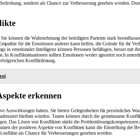
s Bedrohung, sondern als Chance zur Verbesserung gesehen werden. Durc
likte
Sie können die Wahrnehmung der beteiligten Parteien stark beeinflussen 
pathie für die Emotionen anderer kann helfen, die Gründe für ihr Verhal
ings in emotionaler Intelligenz können Personen befähigen, besser mi
. In Konfliktsituationen sollten Emotionen weder ignoriert noch unterdr
erfolgreichen Konfliktlösung.
rei
 Aspekte erkennen
tive Auswirkungen haben. Sie bieten Gelegenheiten für persönliches W
adressiert bleiben würden. Teams können durch die gemeinsame Konfli
en. Das Lösen von Konflikten stärkt die Problemlösungskompetenzen alle
tzen der positiven Aspekte von Konflikten kann die Einstellung der Be
er Konflikte als Chance für Verbesserungen gesehen werden.