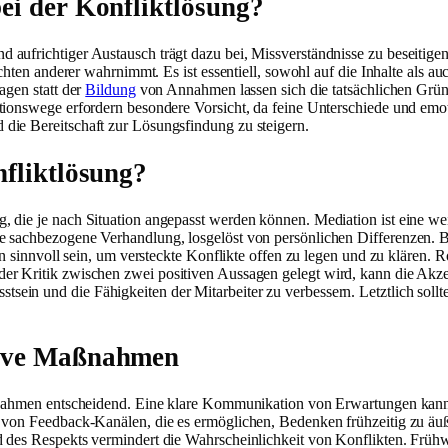
ei der Konfliktlösung?
aufrichtiger Austausch trägt dazu bei, Missverständnisse zu beseitigen 
sichten anderer wahrnimmt. Es ist essentiell, sowohl auf die Inhalte als
agen statt der
Bildung
von Annahmen lassen sich die tatsächlichen Gründ
tionswege erfordern besondere Vorsicht, da feine Unterschiede und emot
die Bereitschaft zur Lösungsfindung zu steigern.
nfliktlösung?
ie je nach Situation angepasst werden können. Mediation ist eine weit ve
ne sachbezogene Verhandlung, losgelöst von persönlichen Differenzen.
on sinnvoll sein, um versteckte Konflikte offen zu legen und zu klären. 
r Kritik zwischen zwei positiven Aussagen gelegt wird, kann die Akzep
in und die Fähigkeiten der Mitarbeiter zu verbessern. Letztlich sollt
tive Maßnahmen
Maßnahmen entscheidend. Eine klare Kommunikation von Erwartungen ka
g von Feedback-Kanälen, die es ermöglichen, Bedenken frühzeitig zu äu
d des Respekts vermindert die Wahrscheinlichkeit von Konflikten. Früh