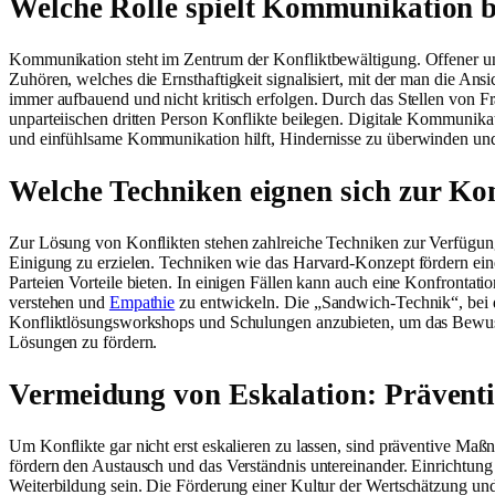
Welche Rolle spielt Kommunikation b
Kommunikation steht im Zentrum der Konfliktbewältigung. Offener und 
Zuhören, welches die Ernsthaftigkeit signalisiert, mit der man die An
immer aufbauend und nicht kritisch erfolgen. Durch das Stellen von Fr
unparteiischen dritten Person Konflikte beilegen. Digitale Kommunika
und einfühlsame Kommunikation hilft, Hindernisse zu überwinden und 
Welche Techniken eignen sich zur Ko
Zur Lösung von Konflikten stehen zahlreiche Techniken zur Verfügung, d
Einigung zu erzielen. Techniken wie das Harvard-Konzept fördern ei
Parteien Vorteile bieten. In einigen Fällen kann auch eine Konfrontati
verstehen und
Empathie
zu entwickeln. Die „Sandwich-Technik“, bei de
Konfliktlösungsworkshops und Schulungen anzubieten, um das Bewusstse
Lösungen zu fördern.
Vermeidung von Eskalation: Präven
Um Konflikte gar nicht erst eskalieren zu lassen, sind präventive 
fördern den Austausch und das Verständnis untereinander. Einrichtun
Weiterbildung sein. Die Förderung einer Kultur der Wertschätzung un