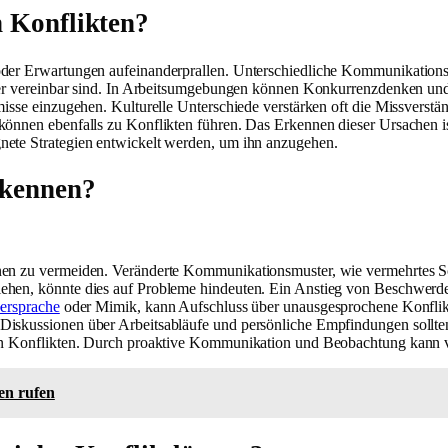
n Konflikten?
der Erwartungen aufeinanderprallen. Unterschiedliche Kommunikationsst
nder vereinbar sind. In Arbeitsumgebungen können Konkurrenzdenken und
omisse einzugehen. Kulturelle Unterschiede verstärken oft die Missvers
önnen ebenfalls zu Konflikten führen. Das Erkennen dieser Ursachen ist
nete Strategien entwickelt werden, um ihn anzugehen.
rkennen?
nen zu vermeiden. Veränderte Kommunikationsmuster, wie vermehrtes Sc
hen, könnte dies auf Probleme hindeuten. Ein Anstieg von Beschwerden 
ersprache
oder Mimik, kann Aufschluss über unausgesprochene Konflik
Diskussionen über Arbeitsabläufe und persönliche Empfindungen sollte
 von Konflikten. Durch proaktive Kommunikation und Beobachtung kann 
en rufen